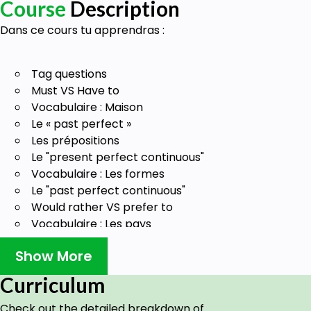
Course
Description
Dans ce cours tu apprendras :
Tag questions
Must VS Have to
Vocabulaire : Maison
Le « past perfect »
Les prépositions
Le "present perfect continuous"
Vocabulaire : Les formes
Le "past perfect continuous"
Would rather VS prefer to
Vocabulaire : Les pays
Les prépositions part 2
Show More
Les adjectifs forts
Much VS Many
Curriculum
Goals
Check out the detailed breakdown of