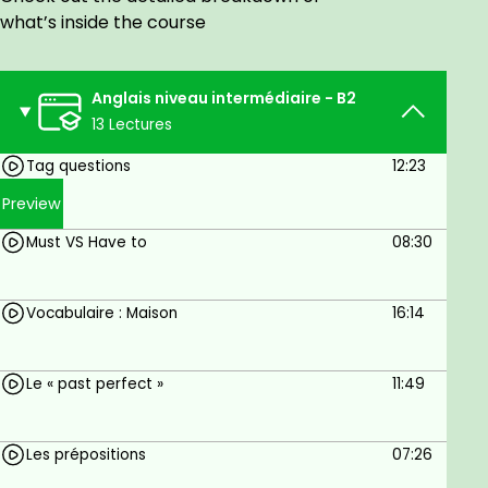
what’s inside the course
Le but de ce cours est de te faire progresser en
anglais.
Anglais niveau intermédiaire - B2
Apprendre plus de conjugaison, de grammaire et de
13 Lectures
vocabulaire pour avoir des discussions plus difficile.
Tag questions
12:23
Prerequisites
Preview
Must VS Have to
08:30
Tu dois avoir un niveau B1 pour participer à ce cours
Vocabulaire : Maison
16:14
Le « past perfect »
11:49
Les prépositions
07:26