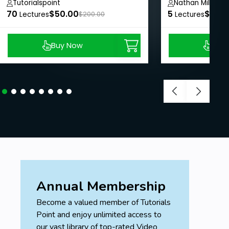
Tutorialspoint
Nathan Mills
70
$50.00
5
$8.99
Lectures
$200.00
Lectures
Buy Now
Buy
Annual Membership
Become a valued member of Tutorials
Point and enjoy unlimited access to
our vast library of top-rated Video