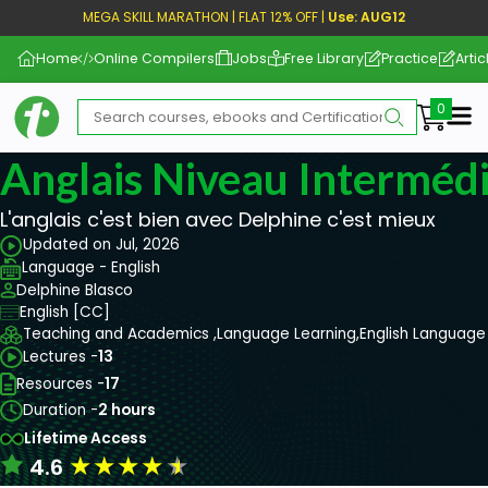
MEGA SKILL MARATHON | FLAT 12% OFF |
Use: AUG12
Home
Online Compilers
Jobs
Free Library
Practice
Artic
Me
Anglais Niveau Intermédi
L'anglais c'est bien avec Delphine c'est mieux
Updated on Jul, 2026
Language - English
Delphine Blasco
English [CC]
Teaching and Academics ,
Language Learning,
English Language
Lectures -
13
Resources -
17
Duration -
2 hours
Lifetime Access
★
★
★
★
★
4.6