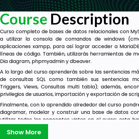
Course
Description
Curso completo de bases de datos relacionales con MySQ
a utilizar la consola de comandos de windows (cm
aplicaciones xampp, para así lograr acceder a MariaDB
líneas de código. También, utilizarás herramientas de 
Dia diagram, phpmyadmin y dbeaver.
A lo largo del curso aprenderás sobre las sentencias má
de consultas SQL como también sus sentencias ma
Triggers, Views, Consultas multi tabla); además, enc
privilegios de usuarios, importación y exportación de scr
Finalmente, con lo aprendido alrededor del curso pondr
diagramar, modelar y construir una base de datos com
utilizar todos los conceptos vistos en el curso; esta b
historia en las bases de datos relacionales.
Show More
Cabe resaltar que, los comandos y sentencias SQL p