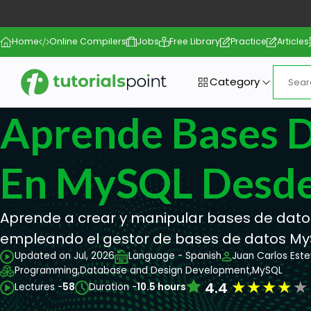
Home
Online Compilers
Jobs
Free Library
Practice
Articles
Category
Aprende Bases 
En MySQL Desde
Aprende a crear y manipular bases de dato
empleando el gestor de bases de datos My
Updated on Jul, 2026
Language - Spanish
Juan Carlos Est
Programming,
Database and Design Development,
MySQL
★
★
★
★
★
4.4
Lectures -
58
Duration -
10.5 hours