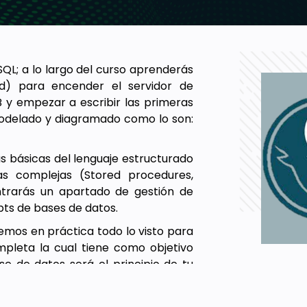
L; a lo largo del curso aprenderás
d) para encender el servidor de
 y empezar a escribir las primeras
modelado y diagramado como lo son:
s básicas del lenguaje estructurado
s complejas (Stored procedures,
ontrarás un apartado de gestión de
ipts de bases de datos.
emos en práctica todo lo visto para
pleta la cual tiene como objetivo
ase de datos será el principio de tu
roporcionadas en cada una de las