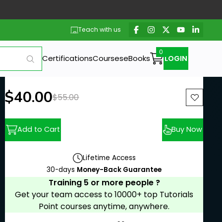
Teach with us
Certifications
Courses
eBooks
LOGIN
New price:
$40.00
Previous price:
$55.00
Add to Cart
Buy Now
Lifetime Access
30-days
Money-Back Guarantee
Training 5 or more people ?
Get your team access to 10000+ top Tutorials
Point courses anytime, anywhere.