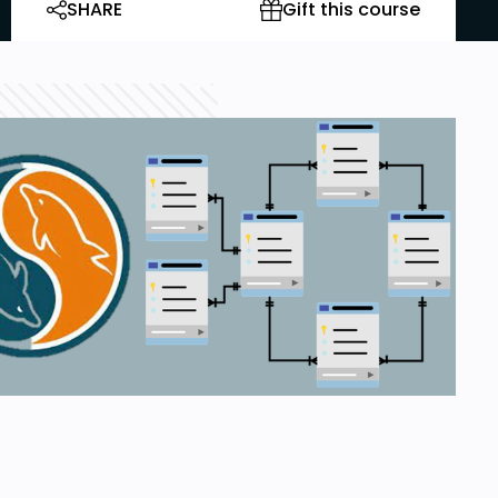
SHARE
Gift this course