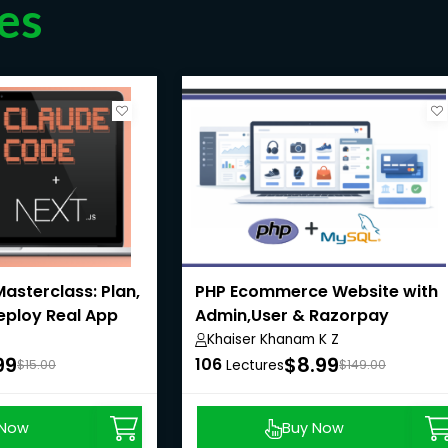
es
asterclass: Plan,
PHP Ecommerce Website with
Deploy Real App
Admin,User & Razorpay
Payment API
Khaiser Khanam K Z
99
$8.99
106
$15.00
Lectures
$149.00
 Now
Buy Now