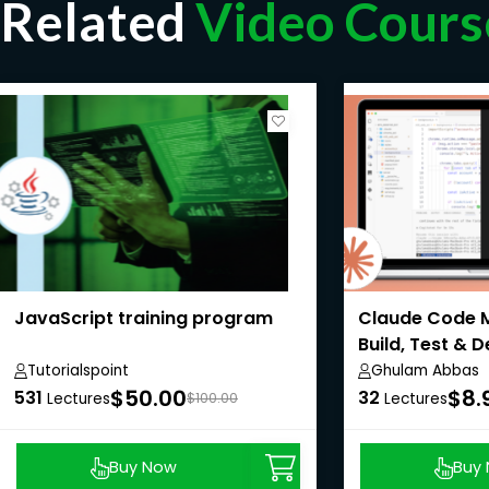
Related
Video Cours
JavaScript training program
Claude Code M
Build, Test & 
Tutorialspoint
Ghulam Abbas
$50.00
$8.
531
32
Lectures
$100.00
Lectures
Buy Now
Buy