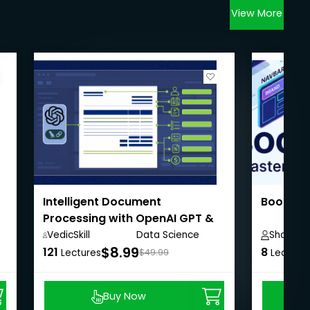
View More
Intelligent Document
Bootstr
Processing with OpenAI GPT &
LangChain
VedicSkill
Data Science
Shailesh
Academy,
Anywhere
$8.99
121
8
Lectures
$49.99
Lecture
Buy Now