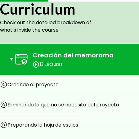
Algunos de los temas que veremos en el curso son:
Curriculum
Uso de CSS para crear interfaces web espectac
Check out the detailed breakdown of
Creación de modelos para relacionarlos con co
what’s inside the course
Creación de componentes reutilizables
Uso de eventos para comunicación entre comp
Creación de elementos HTML dinámicos
Creación del memorama
Entre otros temas.
13 Lectures
Para tener un buen aprovechamiento del curso, se r
conceptos básicos de HTML, CSS y c#
Creando el proyecto
¿Qué esperas para aprender Blazor mientras desarro
veo en el curso
Eliminando lo que no se necesita del proyecto
Who this course is for:
Desarrolladores C# que deseen crear aplicacion
Preparando la hoja de estilos
C#