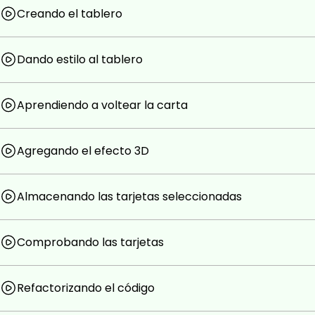
Goals
Creando el tablero
Fundamentos de Blazor
Dando estilo al tablero
Crear componentes de Blazor
Uso de Eventos en los componentes
Aprendiendo a voltear la carta
Uso de modelos para componentes
Prerequisites
Agregando el efecto 3D
Conocimientos básicos de C#
Almacenando las tarjetas seleccionadas
Conocimientos básicos de HTML
Conocimientos básicos de CSS
Comprobando las tarjetas
Refactorizando el código