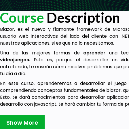
Course
Description
Blazor, es el nuevo y flamante framework de Microsof
usuario web interactivas del lado del cliente con .NE
nuestras aplicaciones, si es que no lo necesitamos.
Una de las mejores formas de
aprender
una tecn
videojuegos.
Esto es, porque el desarrollar un vi
entretenido, te enseña cómo resolver problemas que pod
tu día a día.
En este curso, aprenderemos a desarrollar el jueg
comprendiendo conceptos fundamentales de blazor, que p
Esto, te dará conocimientos para desarrollar aplicacion
desarrollo con javascript, te hará cambiar tu forma de p
Al finalizar el curso, sabrás cómo crear el videojuego 
HTML, CSS y C#, comprendiendo varios conceptos de Bla
Show More