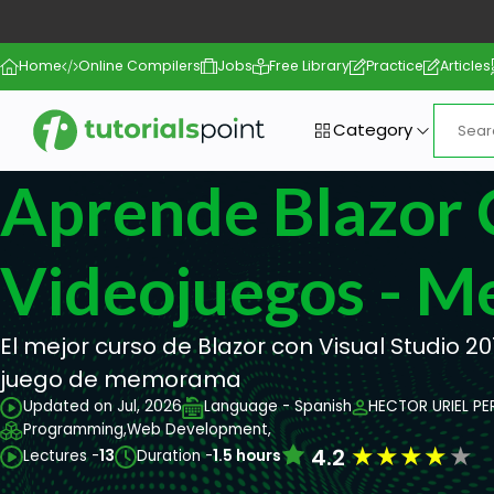
Home
Online Compilers
Jobs
Free Library
Practice
Articles
Category
Aprende Blazor
Videojuegos - 
El mejor curso de Blazor con Visual Studio 20
juego de memorama
Updated on Jul, 2026
Language - Spanish
HECTOR URIEL PE
Programming,
Web Development,
★
★
★
★
★
4.2
Lectures -
13
Duration -
1.5 hours