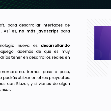
t, para desarrollar interfaces de
T. Así es,
no más javascript
para
ología nueva, es
desarrollando
deojuego, además de que es muy
rías tener en desarrollos reales en
o memorama, iremos paso a paso,
odrás utilizar en otros proyectos.
es con Blazor, y si vienes de algún
ensar.
del memorama, utilizando únicamente
zor en el camino.