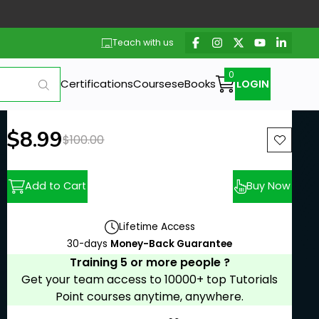
Teach with us
Certifications
Courses
eBooks
LOGIN
New price:
$8.99
Previous price:
$100.00
Add to Cart
Buy Now
Lifetime Access
30-days
Money-Back Guarantee
Training 5 or more people ?
Get your team access to 10000+ top Tutorials
Point courses anytime, anywhere.