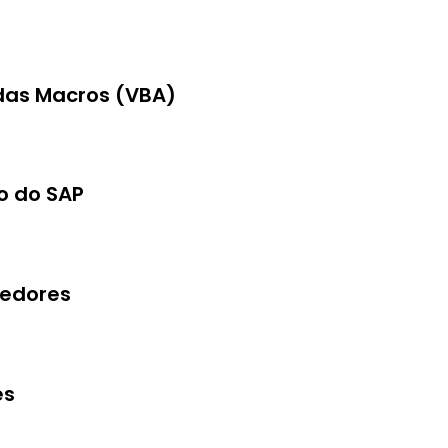
em seu computador.
 das Macros (VBA)
e VBA ajuda bastante mas não é
o do SAP
tante mas não é obrigatório.
cedores
es