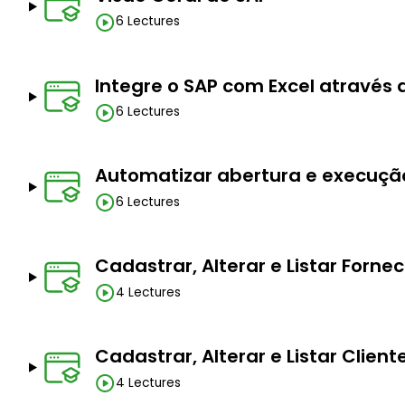
6 Lectures
Prerequisites
Você precisa ter o Excel (2007 ou posterior) instalado 
Integre o SAP com Excel através
Você precisa ter acesso ao SAP.
6 Lectures
Ter conhecimento básico/intermediário de Excel 
obrigatório.
Automatizar abertura e execuçã
Ter conhecimento básico/intermediário do SAP ajuda bas
6 Lectures
Cadastrar, Alterar e Listar Forne
4 Lectures
Cadastrar, Alterar e Listar Client
4 Lectures