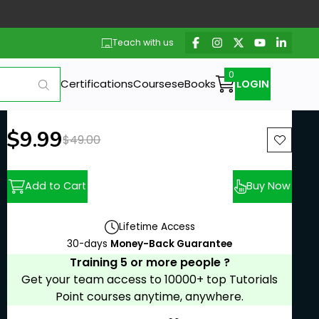
Teach with us
Certifications
Courses
eBooks
LOGIN
New price:
$9.99
Previous price:
$49.00
Add to Cart
Buy Now
Lifetime Access
30-days
Money-Back Guarantee
Training 5 or more people ?
Get your team access to 10000+ top Tutorials
Point courses anytime, anywhere.