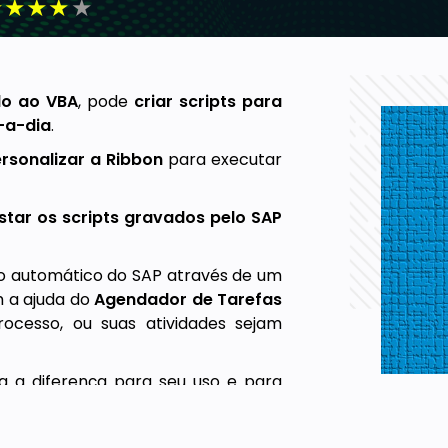
★
★
★
★
★
do ao VBA
, pode
criar scripts para
a-a-dia
.
rsonalizar a Ribbon
para executar
ustar os scripts gravados pelo SAP
so automático do SAP através de um
m a ajuda do
Agendador de Tarefas
ocesso, ou suas atividades sejam
da a diferença para seu uso e para
personalização da Ribbon você fará