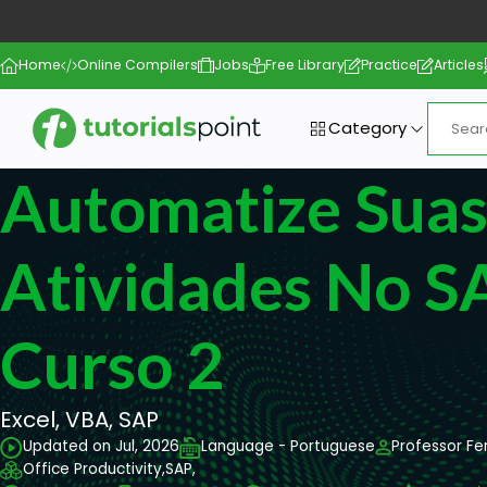
Home
Online Compilers
Jobs
Free Library
Practice
Articles
Category
Automatize Sua
Atividades No S
Curso 2
Excel, VBA, SAP
Updated on Jul, 2026
Language - Portuguese
Professor Fer
Office Productivity,
SAP,