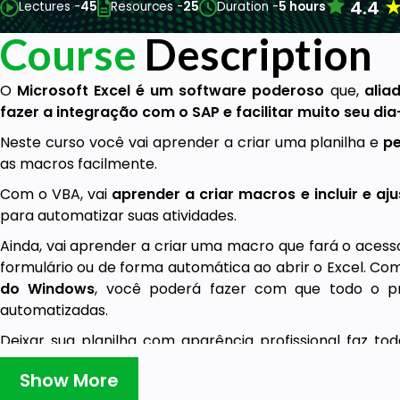
4.4
Lectures -
45
Resources -
25
Duration -
5 hours
Course
Description
O
Microsoft Excel é um software poderoso
que,
alia
fazer a integração com o SAP e facilitar muito seu di
Neste curso você vai aprender a criar uma planilha e
pe
as macros facilmente.
Com o VBA, vai
aprender a criar macros e incluir e aj
para automatizar suas atividades.
Ainda, vai aprender a criar uma macro que fará o aces
formulário ou de forma automática ao abrir o Excel. Co
do Windows
, você poderá fazer com que todo o pr
automatizadas.
Deixar sua planilha com aparência profissional faz to
apresentação e uso de outros usuários. Com o VBA e a 
Show More
isso e poderá dar segurança ao processo.