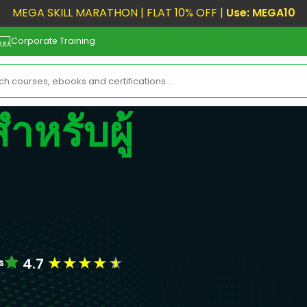
MEGA SKILL MARATHON | FLAT 10% OFF |
Use: MEGA10
Corporate Training
ำหรับผู้
★
★
★
★
★
4.7
s