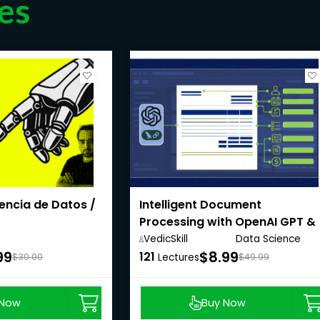
es
encia de Datos /
Intelligent Document
Processing with OpenAI GPT &
LangChain
VedicSkill
Data Science
Academy,
Anywhere
99
$8.99
121
$30.00
Lectures
$49.99
 Now
Buy Now