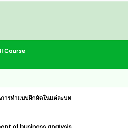
rt เข้ามาได้
รแกรมใดๆมาก่อน
 BI Course
้ในการทำแบบฝึกหัดในแต่ละบท
cept of business analysis