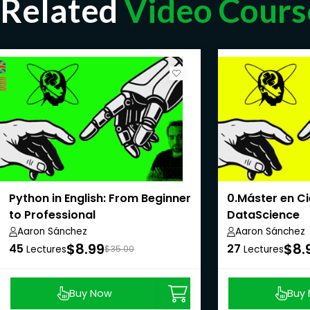
Related
Video Cours
Python in English: From Beginner
0.Máster en Ci
to Professional
DataScience
Aaron Sánchez
Aaron Sánchez
$8.99
$8.
45
27
Lectures
$35.00
Lectures
Buy Now
Buy