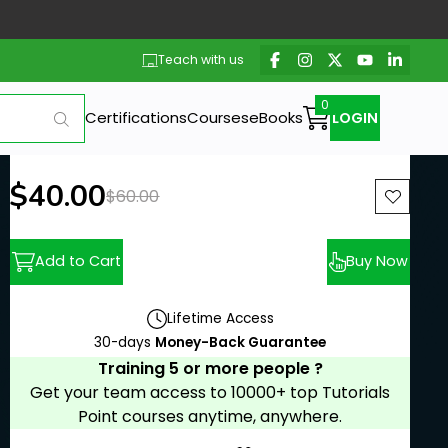
Teach with us
Certifications
Courses
eBooks
LOGIN
New price:
$40.00
Previous price:
$60.00
Add to Cart
Buy Now
Lifetime Access
30-days
Money-Back Guarantee
Training 5 or more people ?
Get your team access to 10000+ top Tutorials
Point courses anytime, anywhere.