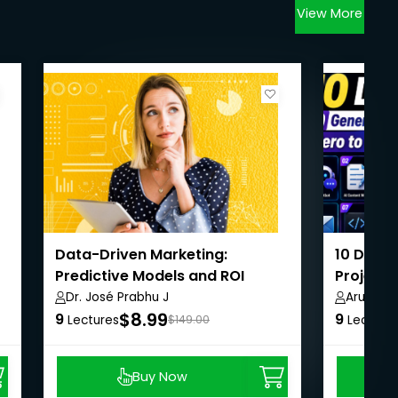
View More
Data-Driven Marketing:
10 Days 
Predictive Models and ROI
Projects
Personalization
Dr. José Prabhu J
Arunnac
$8.99
9
9
Lectures
$149.00
Lecture
Buy Now