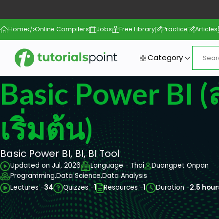
Home
Online Compilers
Jobs
Free Library
Practice
Articles
Category
Basic Power BI (ส
เริ่มต้น)
Basic Power BI, BI, BI Tool
Updated on Jul, 2026
Language - Thai
Duangpet Onpan
Programming,
Data Science,
Data Analysis
Lectures -
34
Quizzes -
1
Resources -
1
Duration -
2.5 hour