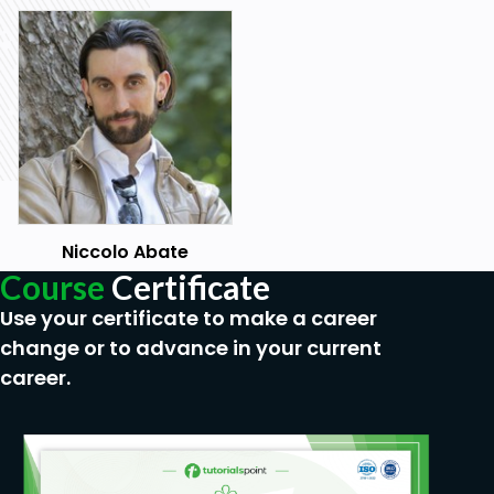
Cerca.vert - Cerca.orizz - Indice e confronta
Cerca.X
Conta se - somma se - media se
Conta più se – Somma più se – Media più se
Min più se – Max più se – Media più se
Tabelle Pivot
Niccolo Abate
Cenni sulle macro
Course
Certificate
Use your certificate to make a career
change or to advance in your current
Goals
career.
Nuove formule Array: cerca x, filtro, ordina,
ordina per, unici, sequenza
I riferimenti misti
Formula del se e se annidati