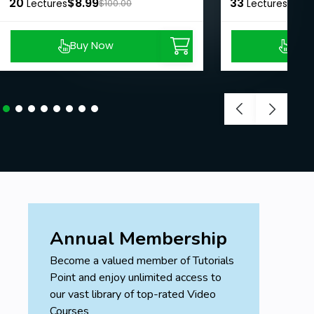
20
$8.99
33
$8.9
Lectures
$100.00
Lectures
Buy Now
Buy
Annual Membership
Become a valued member of Tutorials
Point and enjoy unlimited access to
our vast library of top-rated Video
Courses