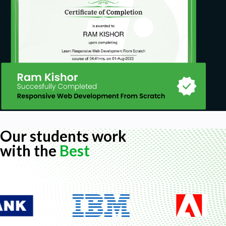
Approfondimento formula del se con funzioni
logiche "e" - "o"
Conta se - somma se - media se
Conta più se - Somma più se - Media più se
Min più se - Max più se - Media più se
Cerca X
Cerca vert - Cerca orizz - Indice e confronta
Tabelle Pivot
Cenni sulle macro
Our students work
with the
Best
Prerequisites
Il requisito richiesto è conoscere Excel ad un livello