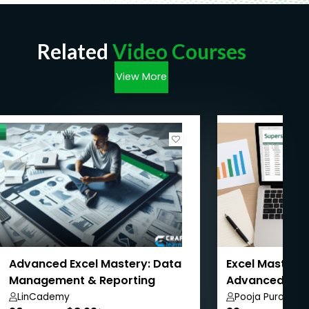
basilare e per questo è fortemente consigliato aver
già seguito il mio corso: "Corso base di Excel con
istruzioni guidate passo dopo passo". Inoltre, non è
Related
Video Courses
necessario acquistare Excel perchè potrai utilizzarlo
gratuitamente direttamente sul web. Spiego
View More
all'interno del corso come fare.
Advanced Excel Mastery: Data
Excel Mastery:
Management & Reporting
Advanced with
LinCademy
Pooja Purohit