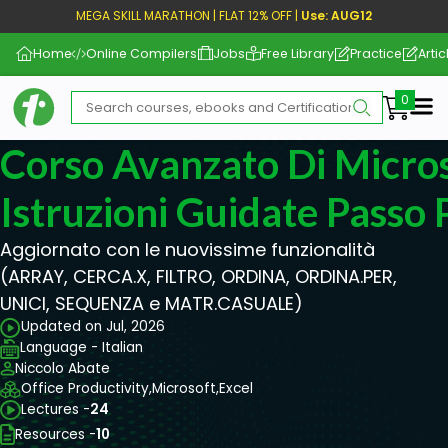
MEGA SKILL MARATHON | FLAT 12% OFF |
Use: AUG12
Home
Online Compilers
Jobs
Free Library
Practice
Artic
Me
Corso Avanzato Di Micros
Istruzioni Guidate Passo 
Aggiornato con le nuovissime funzionalità
(ARRAY, CERCA.X, FILTRO, ORDINA, ORDINA.PER,
UNICI, SEQUENZA e MATR.CASUALE)
Updated on Jul, 2026
Language - Italian
Niccolo Abate
Office Productivity,
Microsoft,
Excel
Lectures -
24
Resources -
10