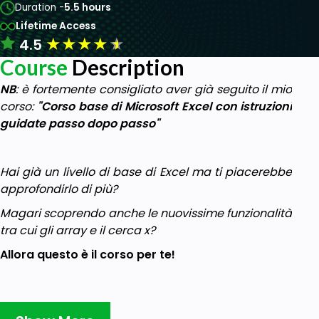
Duration -
5.5 hours
Lifetime Access
★
★
★
★
★
4.5
Course
Description
NB
: è fortemente consigliato aver già seguito il mio
corso:
"Corso base di Microsoft Excel con istruzioni
guidate passo dopo passo"
Hai già un livello di base di Excel ma ti piacerebbe
approfondirlo di più?
Magari scoprendo anche le nuovissime funzionalità
tra cui gli array e il cerca x?
Allora questo è il corso per te!
Ti guiderò per farti scoprire le principali funzionalità