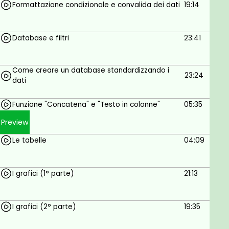
Formattazione condizionale e convalida dei dati
19:14
Database e filtri
Come creare un database standardizzando i dati
Database e filtri
23:41
Funzione "Concatena" e "Testo in colonne"
Le tabelle
Come creare un database standardizzando i
23:24
dati
I grafici (1° parte)
I grafici (2° parte)
Funzione "Concatena" e "Testo in colonne"
05:35
I grafici sparkline
Preview
Tipologia di errori
Le tabelle
04:09
Formule relative alle date
Rivoluzione Microsoft: cenni di Dynamic Array
I grafici (1° parte)
21:13
I grafici (2° parte)
19:35
Goals