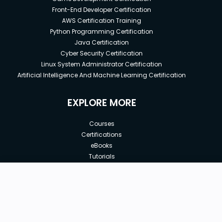
Front-End Developer Certification
AWS Certification Training
Python Programming Certification
Java Certification
Cyber Security Certification
Linux System Administrator Certification
Artificial Intelligence And Machine Learning Certification
EXPLORE MORE
Courses
Certifications
eBooks
Tutorials
Annual Membership
Affiliates
New price:
$8.99
Buy Now
Free Courses
Previous price:
Corporate Training
$20.00
30-days
Money-Back Guarantee
Teach with us