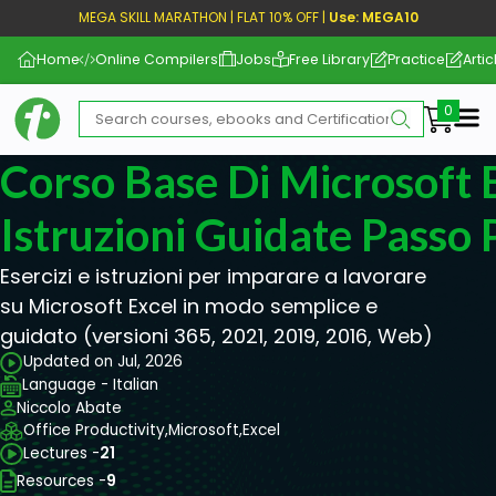
MEGA SKILL MARATHON | FLAT 10% OFF |
Use: MEGA10
Home
Online Compilers
Jobs
Free Library
Practice
Artic
Me
Corso Base Di Microsoft 
Istruzioni Guidate Passo 
Esercizi e istruzioni per imparare a lavorare
su Microsoft Excel in modo semplice e
guidato (versioni 365, 2021, 2019, 2016, Web)
Updated on Jul, 2026
Language - Italian
Niccolo Abate
Office Productivity,
Microsoft,
Excel
Lectures -
21
Resources -
9