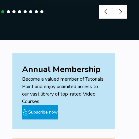
I grafici (1° parte)
I grafici (2° parte)
I grafici sparkline
Tipologia di errori
Formule relative alle date
Rivoluzione Microsoft: cenni di Dynamic Array
Annual Membership
Become a valued member of Tutorials
Point and enjoy unlimited access to
our vast library of top-rated Video
Courses
Subscribe now