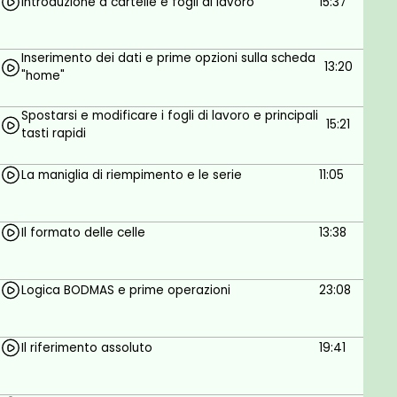
Introduzione a cartelle e fogli di lavoro
15:37
Argomenti:
Inserimento dei dati e prime opzioni sulla scheda
Ringraziamenti e qualche informazione prima di
13:20
"home"
iniziare
Excel: funzionalità e versioni
Spostarsi e modificare i fogli di lavoro e principali
15:21
tasti rapidi
Introduzione a cartelle e fogli di lavoro
Inserimento dei dati e prime opzioni sulla scheda
La maniglia di riempimento e le serie
11:05
"home"
Spostarsi e modificare i fogli di lavoro e principali
Il formato delle celle
13:38
tasti rapidi
La maniglia di riempimento e le serie
Logica BODMAS e prime operazioni
23:08
Il formato delle celle
Logica BODMAS e prime operazioni
Il riferimento assoluto
19:41
Il riferimento assoluto
Formattazione condizionale e convalida dei dati