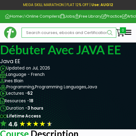
MEGA SKILL MARATHON | FLAT 12% OFF |
Use: AUG12
Home
Online Compilers
Jobs
Free Library
Practice
Artic
Me
Débuter Avec JAVA EE
Java EE
Updated on Jul, 2026
Language - French
Ines Blain
Programming,
Programming Languages,
Java
Lectures -
62
Resources -
18
Duration -
3 hours
Lifetime Access
★
★
★
★
★
4.6
Course
Description