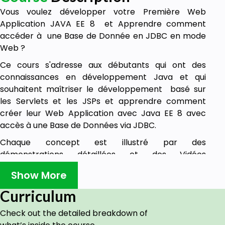
Vous voulez développer votre Première Web
Application JAVA EE 8 et Apprendre comment
accéder à une Base de Donnée en JDBC en mode
Web ?
Ce cours s'adresse aux débutants qui ont des
connaissances en développement Java et qui
souhaitent maîtriser le développement basé sur
les Servlets et les JSPs et apprendre comment
créer leur Web Application avec Java EE 8 avec
accès à une Base de Données via JDBC.
Chaque concept est illustré par des
démonstrations détaillées et des Vidéos
explicatives
Show More
Ce cours va vous guider étape par étape pour vous
Curriculum
permettre le développement une Application JAVA
EE 8 Complète d'achats d'articles stockés dans une
Check out the detailed breakdown of
Base de Données via une interface Web HTML