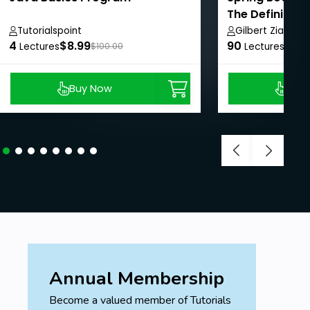
The Definitive
Tutorialspoint
Gilbert Ziade
4
$8.99
90
$8.9
Lectures
$100.00
Lectures
Buy Now
Buy
Annual Membership
Become a valued member of Tutorials