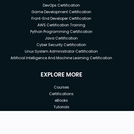
DevOps Certification
Game Development Certification
Front-End Developer Certification
AWS Certification Training
Python Programming Certification
Java Certification
Cyber Security Certification
Linux System Administrator Certification
Artificial Intelligence And Machine Learning Certification
EXPLORE MORE
Courses
Certifications
eBooks
Tutorials
Annual Membership
Affiliates
New price:
$8.99
Buy Now
Free Courses
Previous price:
Corporate Training