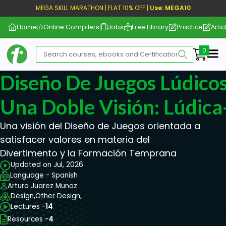
MEGA SKILL MARATHON | FLAT 10% OFF |
Use: MEGA10
Home
Online Compilers
Jobs
Free Library
Practice
Artic
Me
Diseño De Juegos Lúdico
Una Doble Visión: Lúdica
Una visión del Diseño de Juegos orientada a
satisfacer valores en materia del
Divertimento y la Formación Temprana
Updated on Jul, 2026
Language - Spanish
Arturo Juarez Munoz
Design,
Other Design,
Lectures -
14
Resources -
4