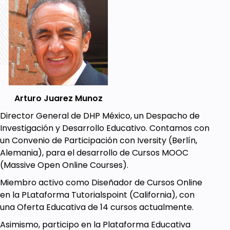
Gamificación
.
Prerequisites
Sin requisitos previos.
Sin embargo, es deseable que el alumno
tenga el Impulso Creativo para el Diseño, no
importa su orientación.
Arturo Juarez Munoz
Director General de DHP México, un Despacho de
Investigación y Desarrollo Educativo. Contamos con
un Convenio de Participación con Iversity (Berlín,
Alemania), para el desarrollo de Cursos MOOC
(Massive Open Online Courses).
Miembro activo como Diseñador de Cursos Online
en la PLataforma Tutorialspoint (California), con
una Oferta Educativa de 14 cursos actualmente.
Asimismo, participo en la Plataforma Educativa