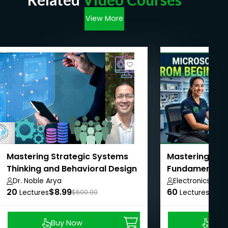
View More
Mastering Strategic Systems
Mastering Elec
Thinking and Behavioral Design
Fundamentals 
Dr. Noble Arya
Electronics Zon
20
$8.99
60
$11.1
Lectures
$600.00
Lectures
Buy Now
Buy