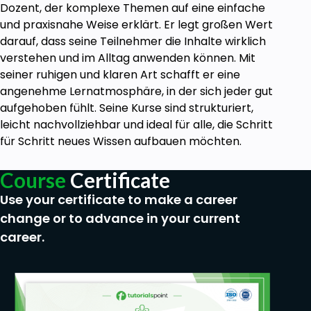
Jeder, der sich für Datenanalyse interessiert
Dozent, der komplexe Themen auf eine einfache
und seine technischen Fähigkeiten ausbauen
und praxisnahe Weise erklärt. Er legt großen Wert
möchte.
darauf, dass seine Teilnehmer die Inhalte wirklich
verstehen und im Alltag anwenden können. Mit
seiner ruhigen und klaren Art schafft er eine
Beginne jetzt und entdecke, wie einfach und
angenehme Lernatmosphäre, in der sich jeder gut
effizient Datenanalyse mit Python sein kann. Melden
aufgehoben fühlt. Seine Kurse sind strukturiert,
Dich für den Kurs "Excel zu Python" an und lege den
leicht nachvollziehbar und ideal für alle, die Schritt
Grundstein für zukünftige Datenanalyseprojekte!
für Schritt neues Wissen aufbauen möchten.
Goals
Course
Certificate
Use your certificate to make a career
Zeit sparen
Fehler vermeiden
change or to advance in your current
Stabile Prozesse
career.
Prerequisites
Keine