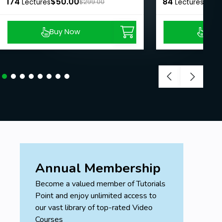
174
$50.00
84
$50
Lectures
$299.00
Lectures
Buy Now
Buy
Annual Membership
Become a valued member of Tutorials
Point and enjoy unlimited access to
our vast library of top-rated Video
Courses