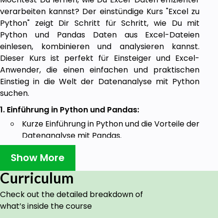
verarbeiten kannst? Der einstündige Kurs "Excel zu
Python" zeigt Dir Schritt für Schritt, wie Du mit
Python und Pandas Daten aus Excel-Dateien
einlesen, kombinieren und analysieren kannst.
Dieser Kurs ist perfekt für Einsteiger und Excel-
Anwender, die einen einfachen und praktischen
Einstieg in die Welt der Datenanalyse mit Python
suchen.
1. Einführung in Python und Pandas:
Kurze Einführung in Python und die Vorteile der
Datenanalyse mit Pandas.
Einrichtung und Nutzung von Google Colab als
Show More
Online-Notebook für Python.
2. Excel-Dateien einlesen:
Curriculum
Einfaches Einlesen von Daten aus einer
Check out the detailed breakdown of
einzelnen Excel-Datei.
what’s inside the course
Importieren und Bearbeiten von mehreren