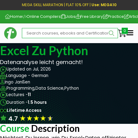
MEGA SKILL MARATHON | FLAT 10% OFF |
Use: MEGA10
Home
Online Compilers
Jobs
Free Library
Practice
Artic
Me
Excel Zu Python
Datenanalyse leicht gemacht!
Updated on Jul, 2026
Language - German
Ingo Janßen
Programming,
Data Science,
Python
Lectures -
11
Duration -
1.5 hours
Lifetime Access
★
★
★
★
★
4.7
Course
Description
Möchtest Du lernen, wie Du Excel-Daten effizienter