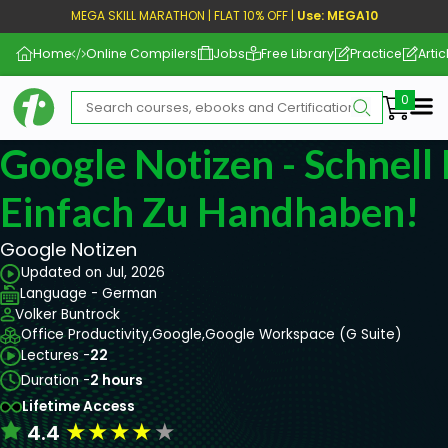
MEGA SKILL MARATHON | FLAT 10% OFF |
Use: MEGA10
Home
Online Compilers
Jobs
Free Library
Practice
Artic
Me
Google Notizen - Schnell 
Einfach Zu Handhaben!
Google Notizen
Updated on Jul, 2026
Language - German
Volker Buntrock
Office Productivity,
Google,
Google Workspace (G Suite)
Lectures -
22
Duration -
2 hours
Lifetime Access
★
★
★
★
★
4.4