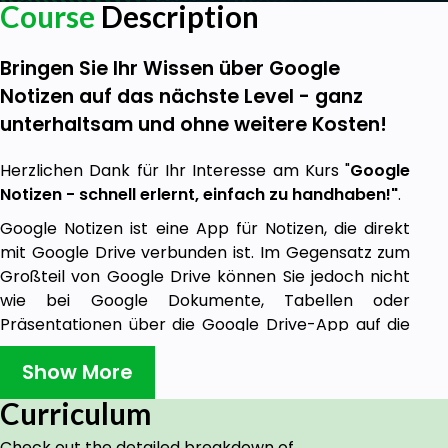
Course
Description
Bringen Sie Ihr Wissen über Google
Notizen auf das nächste Level - ganz
unterhaltsam und ohne weitere Kosten!
Herzlichen Dank für Ihr Interesse am Kurs "
Google
Notizen - schnell erlernt, einfach zu handhaben!"
.
Google Notizen ist eine App für Notizen, die direkt
mit Google Drive verbunden ist. Im Gegensatz zum
Großteil von Google Drive können Sie jedoch nicht
wie bei Google Dokumente, Tabellen oder
Präsentationen über die Google Drive-App auf die
Notizen zugreifen- aber im Kurs erlernen Sie wie Sie
Show More
zugreifen werden!.
Die App belegt Google Drive-Speicherplatz, aber
Curriculum
die Notizen sind in der Regel so klein, dass Sie die
Check out the detailed breakdown of