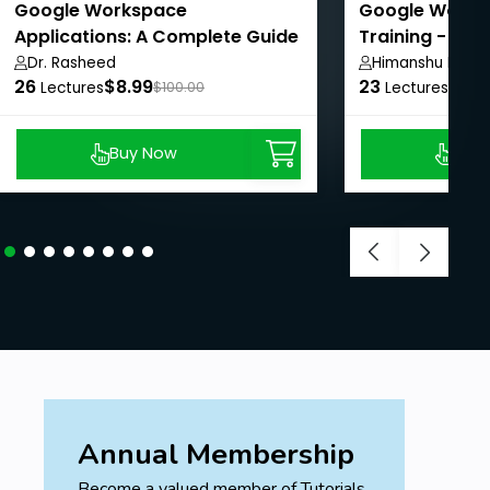
Google Workspace
Google Worksp
Applications: A Complete Guide
Training - Beg
Level
Dr. Rasheed
Himanshu Kuma
26
$8.99
23
$8.9
Lectures
$100.00
Lectures
Buy Now
Buy
Annual Membership
Become a valued member of Tutorials