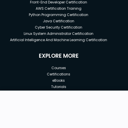
Front-End Developer Certification
AWS Certification Training
Python Programming Certification
Java Certification
Cyber Security Certification
Linux System Administrator Certification
Artificial Intelligence And Machine Learning Certification
EXPLORE MORE
Courses
Certifications
eBooks
Tutorials
Annual Membership
Affiliates
New price:
$8.99
Buy Now
Free Courses
Previous price:
Corporate Training
$19.99
30-days
Money-Back Guarantee
Teach with us