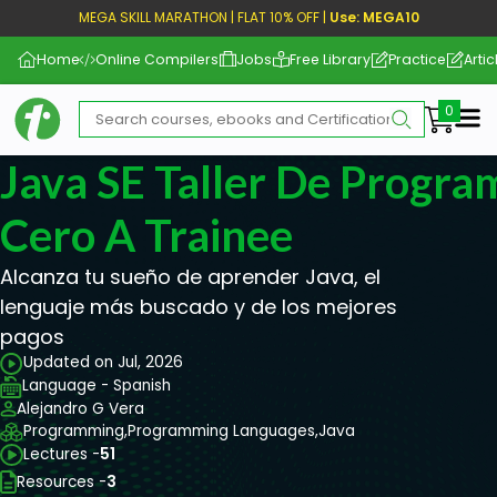
MEGA SKILL MARATHON | FLAT 10% OFF |
Use: MEGA10
Home
Online Compilers
Jobs
Free Library
Practice
Artic
Me
Java SE Taller De Progra
Cero A Trainee
Alcanza tu sueño de aprender Java, el
lenguaje más buscado y de los mejores
pagos
Updated on Jul, 2026
Language - Spanish
Alejandro G Vera
Programming,
Programming Languages,
Java
Lectures -
51
Resources -
3