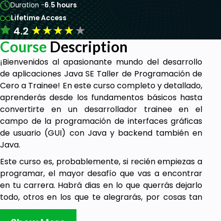
Duration -
6.5 hours
Lifetime Access
★
★
★
★
★
4.2
Course
Description
¡Bienvenidos al apasionante mundo del desarrollo
de aplicaciones Java SE Taller de Programación de
Cero a Trainee! En este curso completo y detallado,
aprenderás desde los fundamentos básicos hasta
convertirte en un desarrollador trainee en el
campo de la programación de interfaces gráficas
de usuario (GUI) con Java y backend también en
Java.
Este curso es, probablemente, si recién empiezas a
programar, el mayor desafío que vas a encontrar
en tu carrera. Habrá dias en lo que querrás dejarlo
todo, otros en los que te alegrarás, por cosas tan
simples como que Java te muestre un cuadrado
rojo o verde por pantalla.