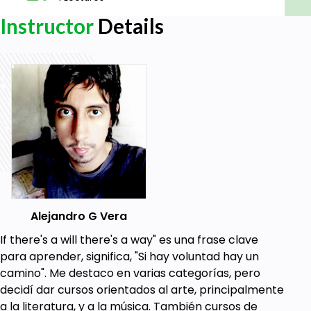
Goals
Instructor
Details
Aprenderás desde lo básico de Java SE hasta
el nivel Trainee, para entrar a trabajar a una
empresa que te capacite.
Aprenderás POO (Programación orientada a
objetos), Lists, Clases, Objetos, atributos y
métodos, ¡Y mucho más!
Prerequisites
No se necesita tener conocimientos de
Alejandro G Vera
programación previos.
If there's a will there's a way" es una frase clave
para aprender, significa, "Si hay voluntad hay un
camino". Me destaco en varias categorías, pero
decidí dar cursos orientados al arte, principalmente
a la literatura, y a la música. También cursos de