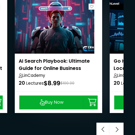
AI Search Playbook: Ultimate
Go High-
t
Guide for Online Business
Local Bu
Tools
LinCademy
LinCad
$8.99
20
20
Lectures
$100.00
Lectur
Buy Now