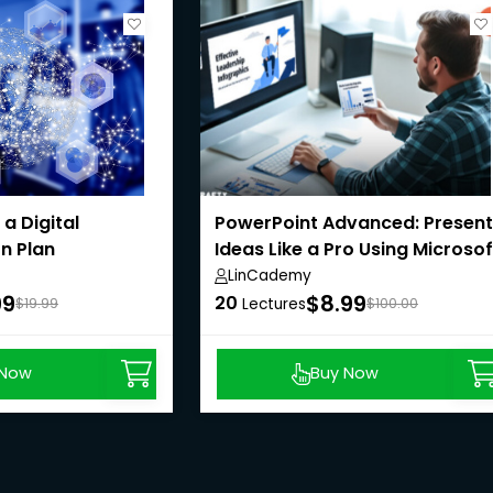
a Digital
PowerPoint Advanced: Present
n Plan
Ideas Like a Pro Using Microsof
PowerPoint
LinCademy
99
$8.99
20
$19.99
Lectures
$100.00
 Now
Buy Now