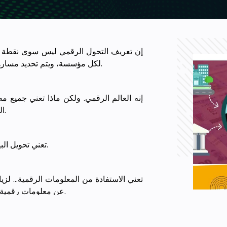
إن تعريف التحول الرقمي ليس سوى نقطة الا
لكل مؤسسة، ويتم تحديد مسارها إلى حد كبير من خلال ثقافة القوى العاملة ومرونتها للتكيف والتجربة.
إنه العالم الرقمي. ولكن ماذا تعني جميع م
الرقمي، كلها مصطلحات شائعة تستخدَم بطريقة خاطئة على نحو متبادل.
تعني تحويل البيانات التناظرية… إلى رقمية. أي الانتقال من مرحلة الورق إلى الكمبيوتر.
تعني الاستفادة من المعلومات الرقمية… لزياد
عن معلومات رقمية وتستخدم هذه البيانات بطريقة أكثر فعالية لأنها مصنفة وسهلة الوصول.
يعني إعادة تصميم الأعمال… من أجل الاستف،