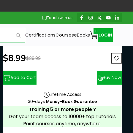
Teach with us
Certifications
Courses
eBooks
LOGIN
New price:
$8.99
Previous price:
$29.99
Add to Cart
Buy Now
Lifetime Access
30-days
Money-Back Guarantee
Training 5 or more people ?
Get your team access to 10000+ top Tutorials
Point courses anytime, anywhere.