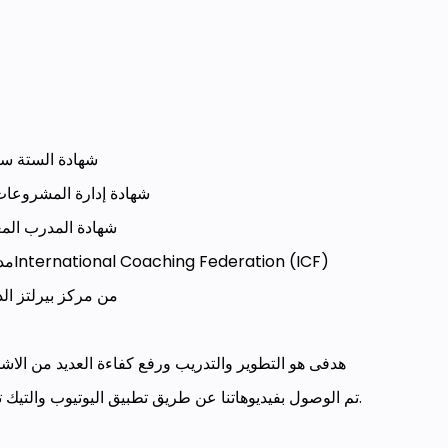
شهادة الستة سيجم
شهادة إدارة المشروعات 
شهادة المدرب المع
· مدرب معتمد من من معهد أى سى اInternational Coaching Federation (ICF)
شهادة تدريب ا TOT من مركز بيرلتز الدولى
هدفى هو التطوير والتدريب ورفع كفاءة العديد من الا
· تم الوصول بفيديوهاتنا عن طريق تطبيق اليوتيوب والتيك توك إلى أكثر من 10 مليون مشاهد.