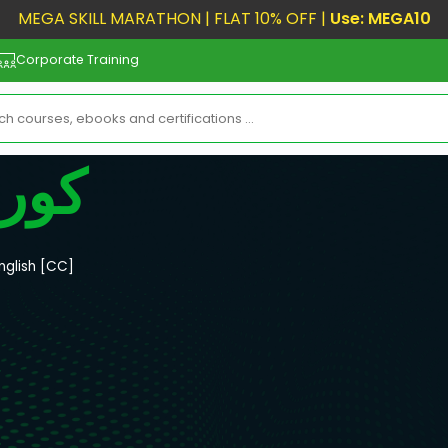
MEGA SKILL MARATHON | FLAT 10% OFF |
Use: MEGA10
Corporate Training
كور
nglish [CC]