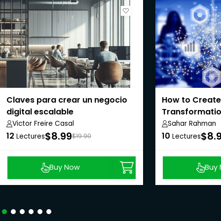
Claves para crear un negocio
How to Create 
digital escalable
Transformatio
Victor Freire Casal
Sahar Rahman
$8.99
$8.
12
10
Lectures
$19.90
Lectures
Buy Now
Buy