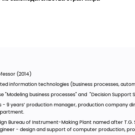
eer
санных законах
ах
ofessor
(2014)
доступ к правосудию» и «электронное
ted information technologies
(business processes, auto
e "Modeling business processes" and "Decision Support Sy
s - 9 years’ production manager, production company dire
о не обязательно.
epartment.
sign Bureau of Instrument-Making Plant named after T.G. 
engineer - design and support of computer production, p