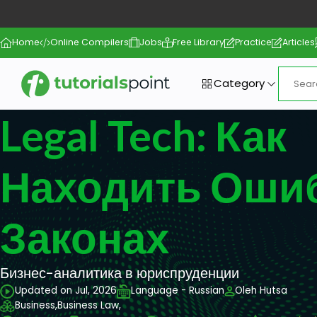
Home
Online Compilers
Jobs
Free Library
Practice
Articles
Category
Legal Tech: Как
Находить Оши
Законах
Бизнес-аналитика в юриспруденции
Updated on Jul, 2026
Language - Russian
Oleh Hutsa
Business,
Business Law,