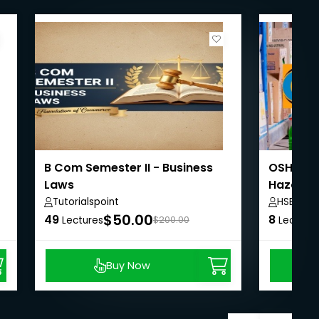
B Com Semester II - Business
OSHA Saf
Laws
Hazardo
Tutorialspoint
HSE-Q Tr
$50.00
49
8
Lectures
$200.00
Lecture
Buy Now