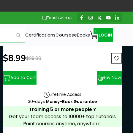
Teach with us
Certifications
Courses
eBooks
LOGIN
New price:
$8.99
Previous price:
$29.00
Add to Cart
Buy Now
Lifetime Access
30-days
Money-Back Guarantee
Training 5 or more people ?
Get your team access to 10000+ top Tutorials
Point courses anytime, anywhere.