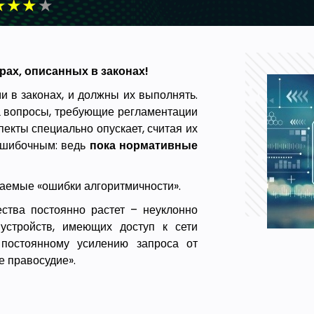
★
★
★
★
ах, описанных в законах!
 в законах, и должны их выполнять.
а вопросы, требующие регламентации
спекты специально опускает, считая их
 ошибочным: ведь
пока нормативные
ываемые «ошибки алгоритмичности».
ства постоянно растет – неуклонно
устройств, имеющих доступ к сети
 постоянному усилению запроса от
е правосудие».
ожно было выполнять с помощью