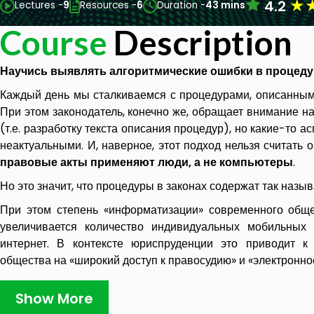
★
4.2
Lectures -
9
Resources -
6
Duration -
43 mins
Course
Description
Научись выявлять алгоритмические ошибки в процедур
Каждый день мы сталкиваемся с процедурами, описанными
При этом законодатель, конечно же, обращает внимание н
(т.е. разработку текста описания процедур), но какие-то а
неактуальными. И, наверное, этот подход нельзя считать
правовые акты применяют люди, а не компьютеры
.
Но это значит, что процедуры в законах содержат так наз
При этом степень «информатизации» современного обще
увеличивается количество индивидуальных мобильных 
интернет. В контексте юриспруденции это приводит к
общества на «широкий доступ к правосудию» и «электронно
То есть,
законы должны быть такими, чтобы их м
Show More
компьютеров
.