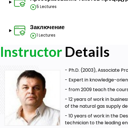
Украины;
5 Lectures
Российской Федерации;
США.
Заключение
1 Lectures
Goals
Instructor
Details
повысить квалификацию юриста в сфере Legal Engin
находить ошибки алгоритмичности в процедурах, опи
исправлять и улучшать процедуры, описанные закон
-
Ph.D.
(2003),
Associate Pr
обеспечить спрос со стороны общества на «широкий 
правосудие»
-
Expert in knowledge-orien
-
from 2009
teach the cours
Prerequisites
-
12 years
of work in busines
Компетенции бизнес-аналитика могут быть полезны, н
of the natural gas supply d
-
10 years
of work in the De
technician to the leading 