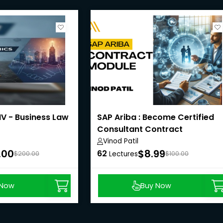
IV - Business Law
SAP Ariba : Become Certified
Consultant Contract
Management
Vinod Patil
.00
$8.99
62
$200.00
Lectures
$100.00
 Now
Buy Now