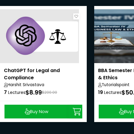
ChatGPT for Legal and
BBA Semester 
Compliance
& Ethics
Harshit Srivastava
Tutorialspoint
$8.99
$50
7
19
Lectures
$200.00
Lectures
Buy Now
Buy