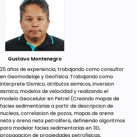
Modulo 2:
Gradient descent usando logistic regression
(Clasificacion supervisada)
Ejercicios en Octave sobre el tema
Gustavo Montenegro
25 años de experiencia, trabajando como consultor
en Geomodelaje y Geofísica. Trabajando como
Modulo 3:
interprete Sísmico, atributos sismicos, inversion
Redes Neurales
sismica, modelos de velocidad y realizando el
Ejercicios en Octave sobre el tema
modelo Geocelular en Petrel (Creando mapas de
facies sedimentarias a partir de descripcion de
nucleos, correlacion de pozos, mapas de arena
Modulo 4:
neta y arena neta petrolifera, definiendo algoritmos
para modelar facies sedimentarias en 3D,
Algoritmo K-means (Clasificacion No supervisada)
propagacion de propiedades petrofisicas,