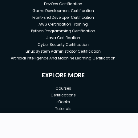
DevOps Certification
Game Development Certification
Front-End Developer Certification
AWS Certification Training
Python Programming Certification
Java Certification
Cyber Security Certification
Linux System Administrator Certification
Artificial Intelligence And Machine Learning Certification
EXPLORE MORE
Courses
Certifications
eBooks
Tutorials
Annual Membership
Affiliates
New price:
$15.00
Buy Now
Free Courses
Previous price:
Corporate Training
$19.00