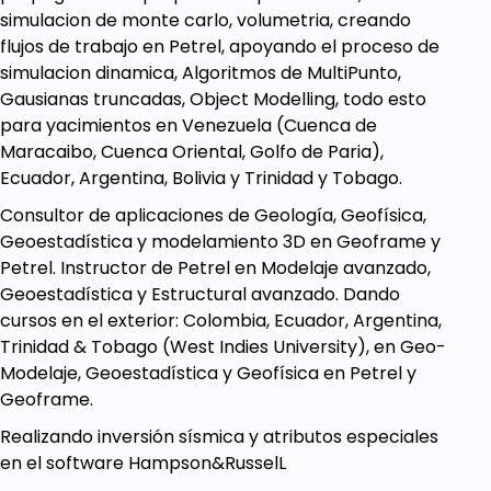
Ejercicios en Octave sobre el tema
simulacion de monte carlo, volumetria, creando
flujos de trabajo en Petrel, apoyando el proceso de
Prerequisites
simulacion dinamica, Algoritmos de MultiPunto,
Gausianas truncadas, Object Modelling, todo esto
Este curso esta dirigido a todo personal de
para yacimientos en Venezuela (Cuenca de
Geociencias que tenga conocimientos básico sobre
Maracaibo, Cuenca Oriental, Golfo de Paria),
programación, y que tenga interés en aprender
Ecuador, Argentina, Bolivia y Trinidad y Tobago.
como funcionan los algoritmos de machine learning
Consultor de aplicaciones de Geología, Geofísica,
y su uso dentro del flujo de trabajo en un ambiente
Geoestadística y modelamiento 3D en Geoframe y
de estudio integrado en el área de los
Petrel. Instructor de Petrel en Modelaje avanzado,
hidrocarburos.
Geoestadística y Estructural avanzado. Dando
cursos en el exterior: Colombia, Ecuador, Argentina,
Trinidad & Tobago (West Indies University), en Geo-
Modelaje, Geoestadística y Geofísica en Petrel y
Geoframe.
Realizando inversión sísmica y atributos especiales
en el software Hampson&RusselL