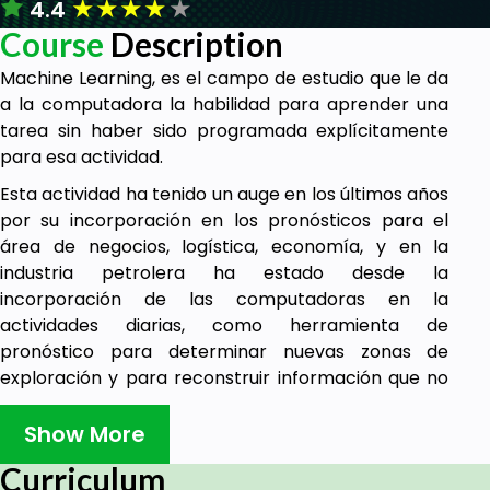
★
★
★
★
★
4.4
Course
Description
Machine Learning, es el campo de estudio que le da
a la computadora la habilidad para aprender una
tarea sin haber sido programada explícitamente
para esa actividad.
Esta actividad ha tenido un auge en los últimos años
por su incorporación en los pronósticos para el
área de negocios, logística, economía, y en la
industria petrolera ha estado desde la
incorporación de las computadoras en la
actividades diarias, como herramienta de
pronóstico para determinar nuevas zonas de
exploración y para reconstruir información que no
existe en algún pozo con ayuda de pozos cercanos.
Show More
Al ser un curso básico, lo que intenta es abrir la
inquietud de los participantes para que se
Curriculum