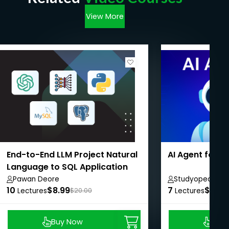
View More
End-to-End LLM Project Natural
AI Agent for 
Language to SQL Application
Pawan Deore
Studyopedia
10
$8.99
7
$8.99
Lectures
$20.00
Lectures
Buy Now
Buy