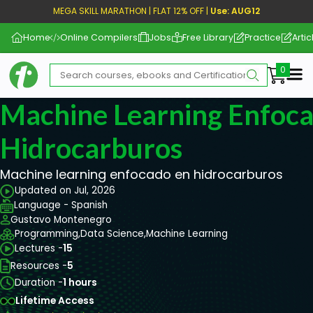
MEGA SKILL MARATHON | FLAT 12% OFF |
Use: AUG12
Home
Online Compilers
Jobs
Free Library
Practice
Artic
Me
Machine Learning Enfoc
Hidrocarburos
Machine learning enfocado en hidrocarburos
Updated on Jul, 2026
Language - Spanish
Gustavo Montenegro
Programming,
Data Science,
Machine Learning
Lectures -
15
Resources -
5
Duration -
1 hours
Lifetime Access