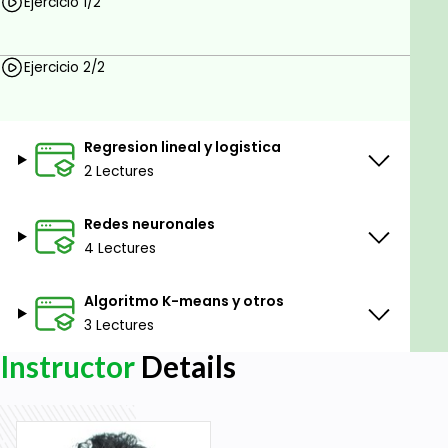
Ejercicio 1/2
learning y su programación en un lenguaje de
vectorización como lo es Octave.
Ejercicio 2/2
Entender la raíz de estos algoritmos para que
cuando sean utilizados en los software comerciales
de Geociencias podamos usar los parámetros
adecuados para cada situación.
Regresion lineal y logistica
2 Lectures
CONTENIDO
Redes neuronales
Modulo 1:
4 Lectures
Aspectos de algebra lineal
Algoritmo K-means y otros
Ejercicios en Octave sobre el tema
3 Lectures
Instructor
Details
Gradient Descent usando sobre regresión lineal con
múltiples variables y regularización
Ejercicios en Octave sobre el tema