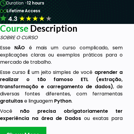
Duration -
12 hours
Lifetime Access
★
★
★
★
★
4.3
Course
Description
SOBRE O CURSO
Esse
NÃO
é mais um curso complicado, sem
explicações claras ou exemplos práticos para o
mercado de trabalho.
Esse curso
É
um jeito simples de você
aprender a
realizar o tão famoso ETL (extração,
transformação e carregamento de dados)
, de
diversas fontes diferentes, com ferramentas
gratuitas
e linguagem
Python
.
Você
não precisa obrigatoriamente ter
experiência na área de Dados
ou exatas para
acompanhar todo o curso, que foi pensado com
didática simples e módulos progressivos
para