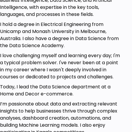
Business Intelligence, Data Science, and Artificial
Aprender um pouco mais sobre o Google
Intelligence, with expertise in the key tools,
BigQuery!
languages, and processes in these fields.
I hold a degree in Electrical Engineering from
Prerequisites
Unicamp and Monash University in Melbourne,
Australia. I also have a degree in Data Science from
Você não precisa ser da área de exatas para
the Data Science Academy.
realizar esse curso
Vontade de aprender
I love challenging myself and learning every day; I'm
Força de Vontade
a typical problem solver. I've never been at a point
Básico de Python (não é obrigatório)
in my career where I wasn't deeply involved in
Básico de SQL (não é obrigatório)
courses or dedicated to projects and challenges.
Today, I lead the Data Science department at a
Home and Decor e-commerce.
I’m passionate about data and extracting relevant
insights to help businesses thrive through complex
analyses, dashboard creation, automations, and
building Machine Learning models. I also enjoy