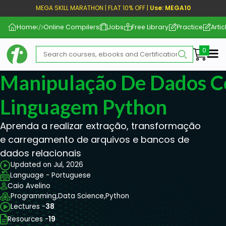
MEGA SKILL MARATHON | FLAT 10% OFF |
Use: MEGA10
Home
Online Compilers
Jobs
Free Library
Practice
Artic
Me
Manipulação De Dados 
Linguagem Python
Aprenda a realizar extração, transformação
e carregamento de arquivos e bancos de
dados relacionais
Updated on Jul, 2026
Language - Portuguese
Caio Avelino
Programming,
Data Science,
Python
Lectures -
38
Resources -
19