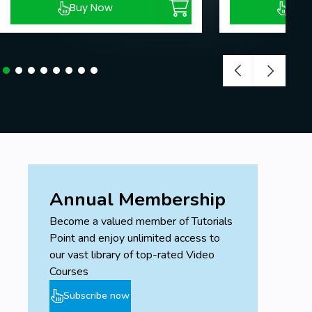
Buy Now
Buy
Annual Membership
Become a valued member of Tutorials
Point and enjoy unlimited access to
our vast library of top-rated Video
Courses
Subscribe now