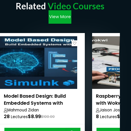
Related
Video Courses
View More
Model Based Design: Build
Raspberry Pi 
Embedded Systems with
with Wokwi
Simulink
Mahmoud Zidan
Jaison Joshy
28
$8.99
8
$8.99
Lectures
$100.00
Lectures