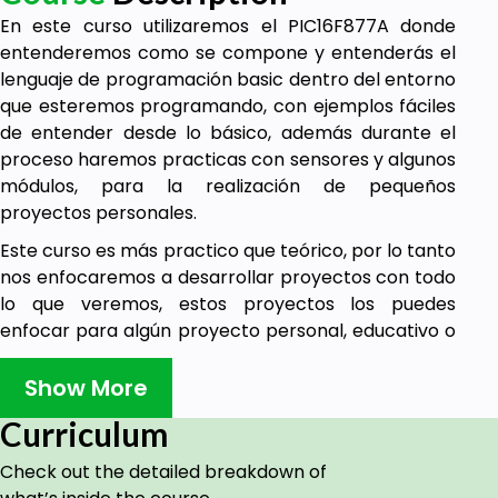
En este curso utilizaremos el PIC16F877A donde
entenderemos como se compone y entenderás el
lenguaje de programación basic dentro del entorno
que esteremos programando, con ejemplos fáciles
de entender desde lo básico, además durante el
proceso haremos practicas con sensores y algunos
módulos, para la realización de pequeños
proyectos personales.
Este curso es más practico que teórico, por lo tanto
nos enfocaremos a desarrollar proyectos con todo
lo que veremos, estos proyectos los puedes
enfocar para algún proyecto personal, educativo o
laboral.
Show More
Se llama domótica a los sistemas capaces de
automatizar una vivienda o edificación de cualquier
Curriculum
tipo, aportando servicios de gestión, seguridad,
Check out the detailed breakdown of
bienestar y comunicación, y que pueden estar