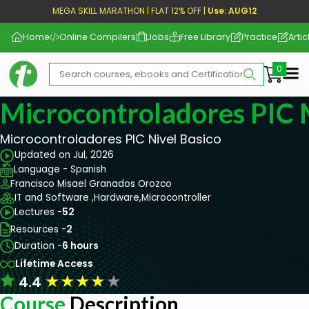
MEGA SKILL MARATHON | FLAT 12% OFF |
Use: AUG12
Home
Online Compilers
Jobs
Free Library
Practice
Artic
Me
Microcontroladores PIC 
Microcontroladores PIC Nivel Basico
Updated on Jul, 2026
Language - Spanish
Francisco Misael Granados Orozco
IT and Software ,
Hardware,
Microcontroller
Lectures -
52
Resources -
2
Duration -
6 hours
Lifetime Access
★
★
★
★
★
4.4
Course
Description