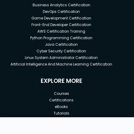
Business Analytics Certification
DevOps Certification
Game Development Certification
Front-End Developer Certification
AWS Certification Training
Python Programming Certification
Java Certification
Cyber Security Certification
Linux System Administrator Certification
Artificial Intelligence And Machine Learning Certification
EXPLORE MORE
Courses
Certifications
eBooks
Tutorials
Annual Membership
Affiliates
New price:
$8.99
Buy Now
Free Courses