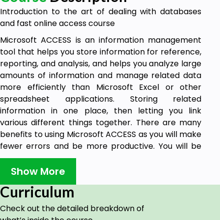
Introduction to the art of dealing with databases
and fast online access course
Microsoft ACCESS is an information management
tool that helps you store information for reference,
reporting, and analysis, and helps you analyze large
amounts of information and manage related data
more efficiently than Microsoft Excel or other
spreadsheet applications. Storing related
information in one place, then letting you link
various different things together. There are many
benefits to using Microsoft ACCESS as you will make
fewer errors and be more productive. You will be
able to make better decisions and get a better
insight.
Show More
Course objectives:
Curriculum
The Institute aims, through the course of the art of
Check out the detailed breakdown of
dealing with databases and quick access via the