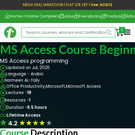
MEGA SKILL MARATHON | FLAT 12% OFF |
Use: AUG12
Home
Online Compilers
Jobs
Free Library
Practice
Artic
Me
MS Access Course Beginn
MS Access programming
Updated on Jul, 2026
Language - Arabic
Narmeen AL-faily
Office Productivity,
Microsoft,
Microsoft Access
Lectures -
18
Resources -
1
Duration -
6.5 hours
Lifetime Access
★
★
★
★
★
4.2
Course
Description