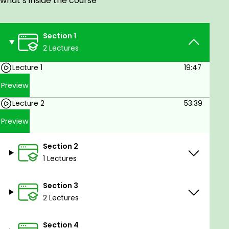
what’s inside the course
Internet, to achieve the following goals:
Providing participants with everything they need to
know about Microsoft ACCESS as a Microsoft Office
Section 1
tool, it is a very useful and potentially useful
2 Lectures
program for anyone in their future career.
Lecture 1
19:47
Scientific content:
Preview
Getting started with ACCESS
Lecture 2
53:39
Head to Microsoft ACCESS
Preview
Create a simple access database
Section 2
Get help with Microsoft ACCESS
1 Lectures
Working with table data
Edit spreadsheet
Section 3
2 Lectures
Sort and filter records
Create searches
Section 4