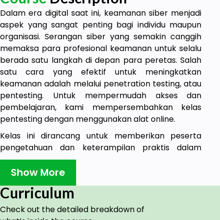
Dalam era digital saat ini, keamanan siber menjadi
aspek yang sangat penting bagi individu maupun
organisasi. Serangan siber yang semakin canggih
memaksa para profesional keamanan untuk selalu
berada satu langkah di depan para peretas. Salah
satu cara yang efektif untuk meningkatkan
keamanan adalah melalui penetration testing, atau
pentesting. Untuk mempermudah akses dan
pembelajaran, kami mempersembahkan kelas
pentesting dengan menggunakan alat online.
Kelas ini dirancang untuk memberikan peserta
pengetahuan dan keterampilan praktis dalam
melakukan pentesting menggunakan berbagai alat
online yang tersedia. Dengan metode
Show More
pembelajaran yang fleksibel dan mudah diakses,
Curriculum
peserta dapat belajar dari mana saja dan kapan
saja.
Check out the detailed breakdown of