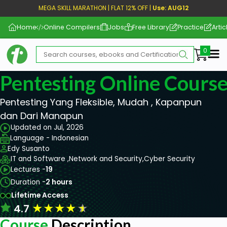
MEGA SKILL MARATHON | FLAT 12% OFF |
Use: AUG12
Home
Online Compilers
Jobs
Free Library
Practice
Artic
Me
Pentesting Online Cours
Pentesting Yang Fleksible, Mudah , Kapanpun
dan Dari Manapun
Updated on Jul, 2026
Language - Indonesian
Edy Susanto
IT and Software ,
Network and Security,
Cyber Security
Lectures -
19
Duration -
2 hours
Lifetime Access
★
★
★
★
★
4.7
Course
Description