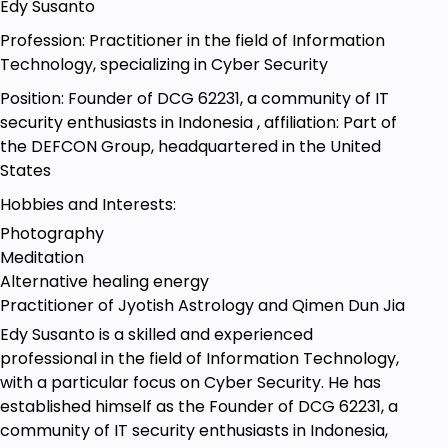
dan ingin memahami dasar-dasar pentesting.
Edy Susanto
Profesional IT:Administrator jaringan,
Profession: Practitioner in the field of Information
pengembang perangkat lunak, dan
Technology, specializing in Cyber Security
profesional IT lainnya yang ingin
Position: Founder of DCG 62231, a community of IT
meningkatkan keterampilan keamanan
security enthusiasts in Indonesia , affiliation: Part of
mereka.
the DEFCON Group, headquartered in the United
Mahasiswa dan Akademisi:Mahasiswa yang
States
mempelajari ilmu komputer atau keamanan
Hobbies and Interests:
siber, serta akademisi yang ingin
Photography
memperkaya pengetahuan mereka dalam
Meditation
praktik pentesting.
Alternative healing energy
Pemilik Bisnis dan Manajer TI:Individu yang
Practitioner of Jyotish Astrology and Qimen Dun Jia
bertanggung jawab atas keamanan digital
Edy Susanto is a skilled and experienced
dalam organisasi mereka dan ingin
professional in the field of Information Technology,
memahami cara melindungi aset digital
with a particular focus on Cyber Security. He has
mereka dari serangan.
established himself as the Founder of DCG 62231, a
community of IT security enthusiasts in Indonesia,