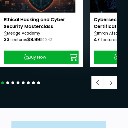
Ethical Hacking and Cyber
Cybersecurity
Security Masterclass
Certification 
Pathway
Medge Academy
Imran Afzal
33
$8.99
47
$8.9
Lectures
$90.42
Lectures
Buy Now
Buy