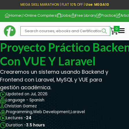
MEGA SKILL MARATHON | FLAT 10% OFF |
Use: MEGA10
Home
Online Compilers
Jobs
Free Library
Practice
Artic
Me
Proyecto Práctico Backe
Con VUE Y Laravel
Crearemos un sistema usando Backend y
Frontend con Laravel, MySQL y VUE para
gestión académica.
Updated on Jul, 2026
Language - Spanish
Christian Gamez
Programming,
Web Development,
Laravel
Lectures -
24
Duration -
3.5 hours