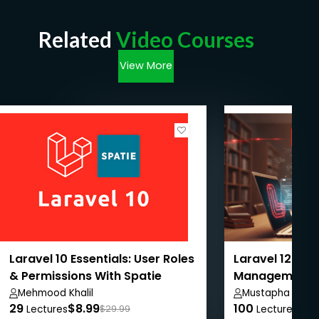
Related
Video Courses
View More
Laravel 10 Essentials: User Roles
Laravel 12: Onl
& Permissions With Spatie
Management 
From A-Z
Mehmood Khalil
Mustapha Jibri
29
$8.99
100
$8.
Lectures
$29.99
Lectures