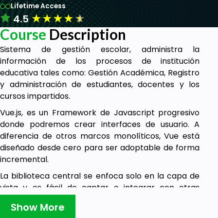
Lifetime Access
★
★
★
★
★
4.5
Course
Description
Sistema de gestión escolar, administra la
información de los procesos de institución
educativa tales como: Gestión Académica, Registro
y administración de estudiantes, docentes y los
cursos impartidos.
Vue.js, es un Framework de Javascript progresivo
donde podremos crear interfaces de usuario. A
diferencia de otros marcos monolíticos, Vue está
diseñado desde cero para ser adoptable de forma
incremental.
La biblioteca central se enfoca solo en la capa de
vista y es fácil de captar e integrar con otras
bibliotecas o proyectos existentes. Por otro lado,
Show More
Vue también es perfectamente capaz de impulsar