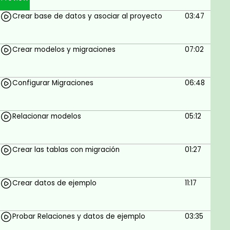
Es posible que conozca Angular 2+ y ReactJS,
Crear base de datos y asociar al proyecto
03:47
bueno, VueJS combina lo mejor de ambos marcos y
hace que crear cualquier cosa, desde pequeños
Crear modelos y migraciones
07:02
widgets hasta grandes aplicaciones de nivel
empresarial, sea muy fácil y divertido.
Estoy en constante actualización de nuevo
Configurar Migraciones
06:48
material, así que atento a las nuevas secciones :
Relacionar modelos
05:12
Goals
En el curso aprenderás:
Crear las tablas con migración
01:27
Crear un Backend con Láravel
Crear un Frontend con VUE.
Crear datos de ejemplo
11:17
VueRouter para trabajar con rutas
Probar Relaciones y datos de ejemplo
03:35
Web SPA (sitios que no se sobrecargan)