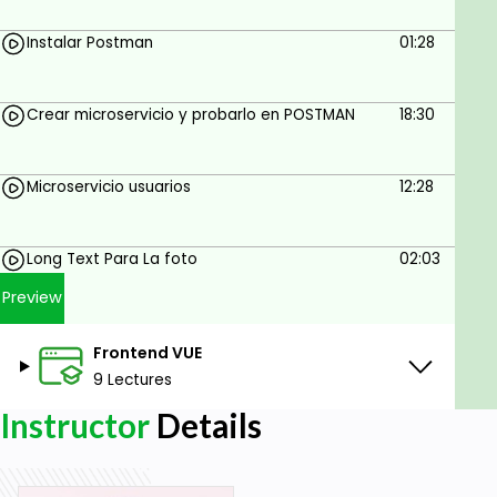
Consumir servicios de API
Instalar Postman
01:28
Realizar registro de datos en tablas
Incorporar Bootstrap a tus proyectos web
Crear microservicio y probarlo en POSTMAN
18:30
Realizar validaciones de formularios
Consumo de API pública con AXIOS
Microservicio usuarios
12:28
Guardar imágenes en la Base de Datos
Prerequisites
Long Text Para La foto
02:03
Preview
HTML BASICO
CSS
Frontend VUE
JS
9 Lectures
Boostrap
Instructor
Details