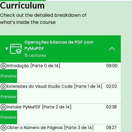
Curriculum
como:
Obter o número total de páginas de um
Check out the detailed breakdown of
documento PDF;
what’s inside the course
Obter seus metadados, autor, título, índice;
Extraia o texto de um arquivo PDF e guardar
em um arquivo txt;
Operações básicas de PDF com
PyMuPDF
Extraia imagens de um arquivo PDF e salvar
em um arquivo png;
15 Lectures
Ler hiperlinks de um documento PDF;
Introdução [Parte 0 de 14]
09:00
Tirar instantâneos das páginas e salvar como
Preview
arquivos png;
Alterar o tamanho do papel das páginas de
Extensões do Visual Studio Code [Parte 1 de 14]
02:02
retrato A4, paisagem A4 e outros;
Preview
Girar as páginas de um arquivo PDF;
Dividir as páginas ímpares das pares para que
Instalar PyMuPDF [Parte 2 de 14]
02:38
seja mais fácil imprimi-las;
Preview
Juntar páginas de vários arquivos PDF em um
novo documento PDF;
Obter o Número de Páginas [Parte 3 de 14]
08:27