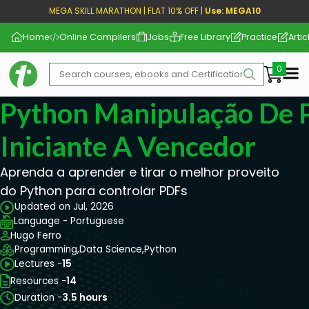
MEGA SKILL MARATHON | FLAT 10% OFF |
Use: MEGA10
Home
Online Compilers
Jobs
Free Library
Practice
Artic
Me
Python Manipulação De 
Iniciante A Vencedor
Aprenda a aprender e tirar o melhor proveito
do Python para controlar PDFs
Updated on Jul, 2026
Language - Portuguese
Hugo Ferro
Programming,
Data Science,
Python
Lectures -
15
Resources -
14
Duration -
3.5 hours