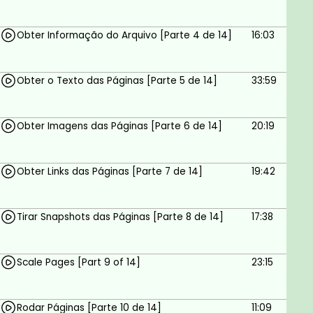
Mudar a área visível das páginas, cortar as
páginas;
Obter Informação do Arquivo [Parte 4 de 14]
16:03
E adicionar marcas d'água às páginas PDF.
Já parece divertido né?
Você sabia que podemos ter formulários de
Obter o Texto das Páginas [Parte 5 de 14]
33:59
entrada em um arquivo PDF? E que podemos
adicionar funcionalidades JavaScript a um arquivo
Obter Imagens das Páginas [Parte 6 de 14]
20:19
PDF? Sim, faremos isso também!
Junte-se a mim nesse grande desafio que é
aprender!
Obter Links das Páginas [Parte 7 de 14]
19:42
Goals
Tirar Snapshots das Páginas [Parte 8 de 14]
17:38
Obter metadados do PDF
Scale Pages [Part 9 of 14]
23:15
Dimensionar, girar, dividir, mesclar, cortar
páginas
Obtenha imagens do PDF
Rodar Páginas [Parte 10 de 14]
11:09