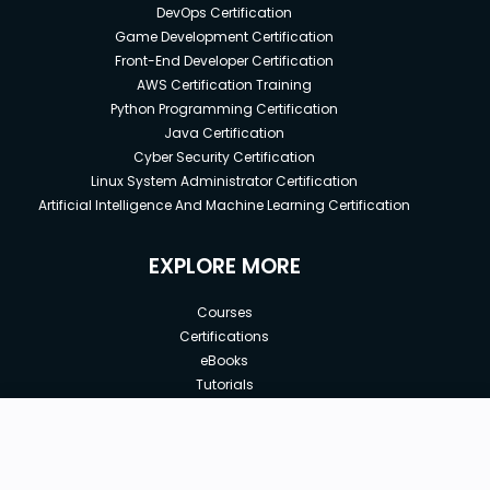
DevOps Certification
Game Development Certification
Front-End Developer Certification
AWS Certification Training
Python Programming Certification
Java Certification
Cyber Security Certification
Linux System Administrator Certification
Artificial Intelligence And Machine Learning Certification
EXPLORE MORE
Courses
Certifications
eBooks
Tutorials
Annual Membership
Affiliates
New price:
$99.80
Buy Now
Free Courses
Previous price:
Corporate Training
$101.00