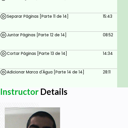
Obter texto do PDF
Separar Páginas [Parte 11 de 14]
15:43
Obter hiperlinks do PDF
Adicionar marcas d'água
Juntar Páginas [Parte 12 de 14]
08:52
Prerequisites
Cortar Páginas [Parte 13 de 14]
14:34
Conhecimentos básicos sobre Python
Você precisa do Python 3.8.x ou posterior
Adicionar Marca d'Água [Parte 14 de 14]
28:11
Visual Studio Code (recomendado)
Extensões do Visual Studio Code "Python from
Instructor
Details
Microsoft" e "Pylance from Microsoft"
Vontade de aprender