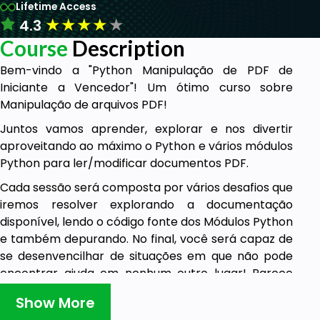
Lifetime Access
★
★
★
★
★
4.3
Course
Description
Bem-vindo a "Python Manipulação de PDF de
Iniciante a Vencedor"! Um ótimo curso sobre
Manipulação de arquivos PDF!
Juntos vamos aprender, explorar e nos divertir
aproveitando ao máximo o Python e vários módulos
Python para ler/modificar documentos PDF.
Cada sessão será composta por vários desafios que
iremos resolver explorando a documentação
disponível, lendo o código fonte dos Módulos Python
e também depurando. No final, você será capaz de
se desenvencilhar de situações em que não pode
encontrar ajuda em nenhum outro lugar! Parece
bom certo?
Show More
Depois de fazer a primeira sessão, você saberá