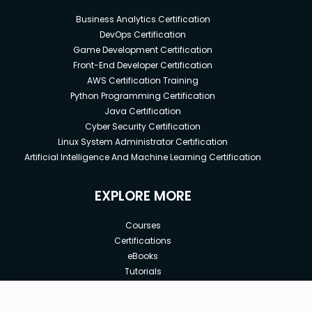
Business Analytics Certification
DevOps Certification
Game Development Certification
Front-End Developer Certification
AWS Certification Training
Python Programming Certification
Java Certification
Cyber Security Certification
Linux System Administrator Certification
Artificial Intelligence And Machine Learning Certification
EXPLORE MORE
Courses
Certifications
eBooks
Tutorials
Annual Membership
Affiliates
New price: