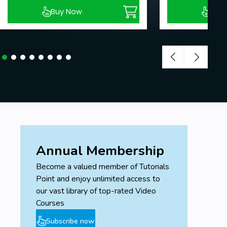
Buy Now
Buy
Annual Membership
Become a valued member of Tutorials
Point and enjoy unlimited access to
our vast library of top-rated Video
Courses
Subscribe now