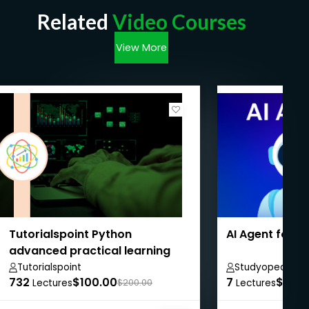
Related
Video Courses
View More
Tutorialspoint Python
AI Agent for 
advanced practical learning
course
Tutorialspoint
Studyopedia
732
$100.00
7
$8.99
Lectures
$200.00
Lectures