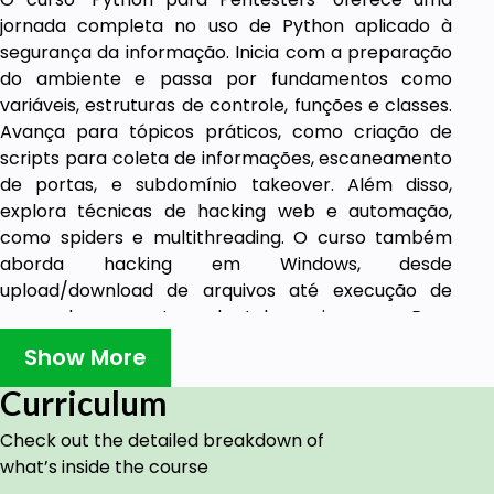
jornada completa no uso de Python aplicado à
segurança da informação. Inicia com a preparação
do ambiente e passa por fundamentos como
variáveis, estruturas de controle, funções e classes.
Avança para tópicos práticos, como criação de
scripts para coleta de informações, escaneamento
de portas, e subdomínio takeover. Além disso,
explora técnicas de hacking web e automação,
como spiders e multithreading. O curso também
aborda hacking em Windows, desde
upload/download de arquivos até execução de
comandos e captura de telas e imagens. Para
redes, inclui o desenvolvimento de ferramentas
Show More
TCP/UDP e técnicas de monitoramento e ataque a
redes Wi-Fi. Finaliza com técnicas de evasão,
Curriculum
criptografia e bypass de antivírus. Ideal para quem
Check out the detailed breakdown of
deseja aprender pentest usando Python de forma
what’s inside the course
prática e eficiente!