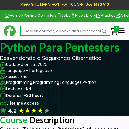
MEGA SKILL MARATHON | FLAT 10% OFF |
Use: MEGA10
Home
Online Compilers
Jobs
Free Library
Practice
Artic
Me
Python Para Pentesters
Desvendando a Segurança Cibernética
Updated on Jul, 2026
Language - Portuguese
Messias Eric
Programming,
Programming Languages,
Python
Lectures -
54
Duration -
20 hours
Lifetime Access
★
★
★
★
★
4.2
Course
Description
O curso "Python para Pentesters" oferece uma