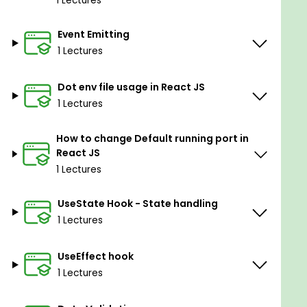
1 Lectures
Event Emitting
05 How to Change port in React JS
1 Lectures
Dot env file usage in React JS
06 How to handle state using useState
1 Lectures
07 React Routing
How to change Default running port in
React JS
1 Lectures
08 Validation in React JS
UseState Hook - State handling
1 Lectures
09 How to use Bootstrap in React JS
UseEffect hook
1 Lectures
10 How to use CSS in React JS