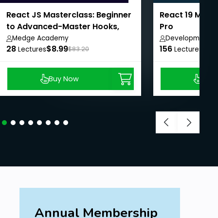
React JS Masterclass: Beginner
React 19 Maste
to Advanced-Master Hooks,
Pro
Redux & Projects
Medge Academy
Development Is
28
$8.99
156
$8.
Lectures
$83.20
Lectures
Buy Now
Buy
Annual Membership