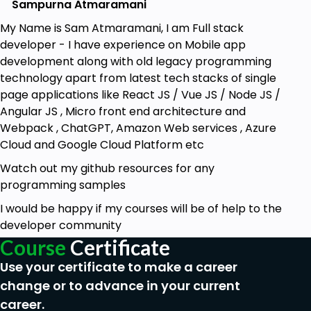
Sampurna Atmaramani
आप सीखेंगे कि React JS में Bootstrap का उपयोग
कैसे किया जाता है।
My Name is Sam Atmaramani, I am Full stack
developer - I have experience on Mobile app
How to use CSS in React JS: इस अभ्यास में आप
development along with old legacy programming
सीखेंगे कि React JS में CSS का उपयोग कैसे किया
technology apart from latest tech stacks of single
जाता है।
page applications like React JS / Vue JS / Node JS /
How to use Bootstrap forms: इस अभ्यास में आप
Angular JS , Micro front end architecture and
सीखेंगे कि React JS में Bootstrap फॉर्म का
Webpack , ChatGPT, Amazon Web services , Azure
उपयोग कैसे किया जाता है।
Cloud and Google Cloud Platform etc
How to use useEffect hook in React JS: इस
Watch out my github resources for any
अभ्यास में आप सीखेंगे कि React JS में useEffect
programming samples
हुक का उपयोग कैसे किया जाता है।
I would be happy if my courses will be of help to the
Async and Await (Promises) in React JS: इस
developer community
अभ्यास में आप सीखेंगे कि React JS में एसिंक और
Course
Certificate
अवेट (प्रमिसेस) का उपयोग कैसे किया जाता है।
Use your certificate to make a career
JSON Parsing using React JS Code: इस अभ्यास
change or to advance in your current
में आप सीखेंगे कि React JS में JSON पार्सिंग का
career.