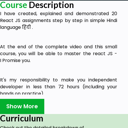
Course
Description
I have created, explained and demonstrated 20
React JS assignments step by step in simple Hindi
language हिंदी .
At the end of the complete video and this small
course, you will be able to master the react JS -
I Promise you.
It's my responsibility to make you independent
developer in less than 72 hours (including your
hands on practice)
Whatever Assignments I have created, just do the
Show More
hands-on practice and make sure you understand
Curriculum
what you are doing.
Check out the detailed breakdown of