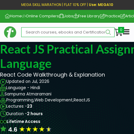
MEGA SKILL MARATHON | FLAT 10% OFF |
Use: MEGA10
Home
Online Compilers
Jobs
Free Library
Practice
Artic
Me
React JS Practical Assign
Language
React Code Walkthrough & Explanation
Updated on Jul, 2026
Language - Hindi
Sampurna Atmaramani
Programming,
Web Development,
ReactJS
Lectures -
23
Duration -
2 hours
Lifetime Access
★
★
★
★
★
4.6