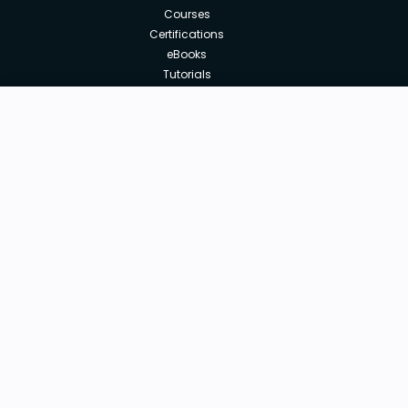
Courses
Certifications
eBooks
Tutorials
Annual Membership
Affiliates
Free
Free Courses
Enroll Course
Corporate Training
Teach with us
|
|
|
|
|
ABOUT US
OUR TEAM
CAREERS
JOBS
CONTACT US
|
|
|
|
TERMS OF USE
PRIVACY POLICY
REFUND POLICY
COOKIES POLICY
FAQ'S