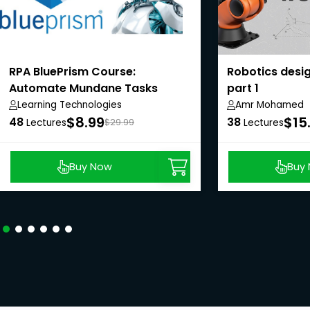
RPA BluePrism Course:
Robotics desi
Automate Mundane Tasks
part 1
Learning Technologies
Amr Mohamed
$8.99
$15
48
38
Lectures
$29.99
Lectures
Buy Now
Buy