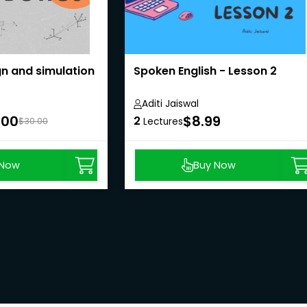
gn and simulation
Spoken English - Lesson 2
Aditi Jaiswal
.00
$8.99
2
$30.00
Lectures
 Now
Buy Now