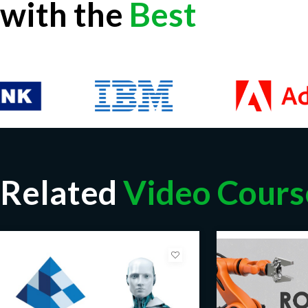
with the
Best
Related
Video Cours