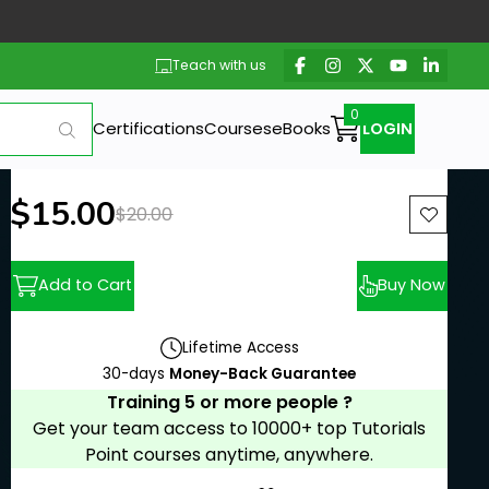
Teach with us
Certifications
Courses
eBooks
LOGIN
New price:
$15.00
Previous price:
$20.00
Add to Cart
Buy Now
Lifetime Access
30-days
Money-Back Guarantee
Training 5 or more people ?
Get your team access to 10000+ top Tutorials
Point courses anytime, anywhere.