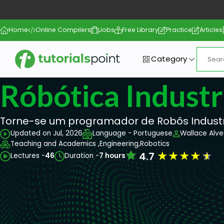
Home
Online Compilers
Jobs
Free Library
Practice
Articles
Category
Róbótica Industr
Torne-se um programador de Robôs Industr
Updated on Jul, 2026
Language - Portuguese
Wallace Alve
Teaching and Academics ,
Engineering,
Robotics
★
★
★
★
★
4.7
Lectures -
46
Duration -
7 hours