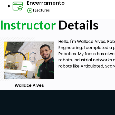
Encerramento
1 Lectures
Instructor
Details
Hello, I'm Wallace Alves, R
Engineering, I completed a p
Robotics. My focus has alw
robots, industrial networks 
robots like Articulated, Sc
Wallace Alves