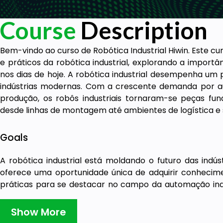
Course
Description
Bem-vindo ao curso de Robótica Industrial Hiwin. Este c
e práticos da robótica industrial, explorando a importâ
nos dias de hoje. A robótica industrial desempenha um 
indústrias modernas. Com a crescente demanda por au
produção, os robôs industriais tornaram-se peças fun
desde linhas de montagem até ambientes de logística e 
Goals
A robótica industrial está moldando o futuro das indú
oferece uma oportunidade única de adquirir conhecimen
práticas para se destacar no campo da automação indu
robôs industriais são essenciais nos dias de hoje:
Aumento da produtividade e eficiência.
Show More
Redução de erros humanos.