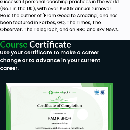
successful personal coaching practices in the world
Présentation et gestion des objets
(No. 1 in the UK), with over £500k annual turnover.
d'autorisations
He is the author of 'From Good to Amazing', and has
Cas pratique résolution erreur d'autorisation
been featured in Forbes, GQ, The Times, The
Observer, The Telegraph, and on BBC and Sky News.
Les outils à connaitre
Comment vais-je apprendre ?
Course
Certificate
Les supports vidéos, les articles et les documents
Use your certificate to make a career
téléchargeables ont été créés de sorte que
change or to advance in your current
l'apprentissage soit agréable.
career.
Pas de lecture de Powerpoint ou autre document.
Nous avons voulu rendre cela plus moderne, plus
soigné.
De plus, chaque notion abordée sera clairement
expliquée avant de passer à la partie "Logicielle" à
l'aide de ces vidéos d'explication.
Vous n'avez pas besoin d'avoir SAP d'installé sur