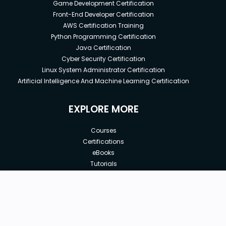
Game Development Certification
Front-End Developer Certification
AWS Certification Training
Python Programming Certification
Java Certification
Cyber Security Certification
Linux System Administrator Certification
Artificial Intelligence And Machine Learning Certification
EXPLORE MORE
Courses
Certifications
eBooks
Tutorials
Annual Membership
Affiliates
New price:
$8.99
Buy Now
Free Courses
Previous price:
Corporate Training
$29.99
30-days
Money-Back Guarantee
Teach with us