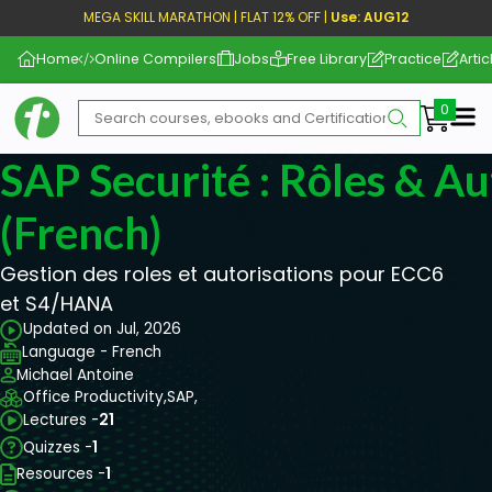
MEGA SKILL MARATHON | FLAT 12% OFF |
Use: AUG12
Home
Online Compilers
Jobs
Free Library
Practice
Artic
Me
SAP Securité : Rôles & Au
(French)
Gestion des roles et autorisations pour ECC6
et S4/HANA
Updated on Jul, 2026
Language - French
Michael Antoine
Office Productivity,
SAP,
Lectures -
21
Quizzes -
1
Resources -
1