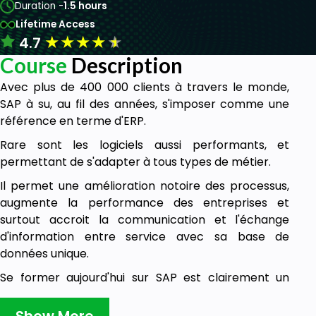
Duration -
1.5 hours
Lifetime Access
★
★
★
★
★
4.7
Course
Description
Avec plus de 400 000 clients à travers le monde,
SAP à su, au fil des années, s'imposer comme une
référence en terme d'ERP.
Rare sont les logiciels aussi performants, et
permettant de s'adapter à tous types de métier.
Il permet une amélioration notoire des processus,
augmente la performance des entreprises et
surtout accroit la communication et l'échange
d'information entre service avec sa base de
données unique.
Se former aujourd'hui sur SAP est clairement un
excellent choix pour l'avenir. Les domaines
d'application s'élargissent constamment et le