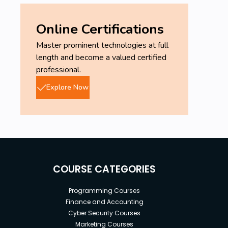
Goals
SAP Administration & Sécurité
Online Certifications
SAP Rôles & Autorisations
Master prominent technologies at full
Gestion des User Master Data
length and become a valued certified
Maintenance des Rôles et Objets
professional.
d'Autorisations
Analyser et Résoudre des problèmes
Explore Now
d'autorisations
Prerequisites
Avoir accès à SAP est un plus
Avoir des bases sur le logiciel
COURSE CATEGORIES
Programming Courses
Finance and Accounting
Cyber Security Courses
Marketing Courses