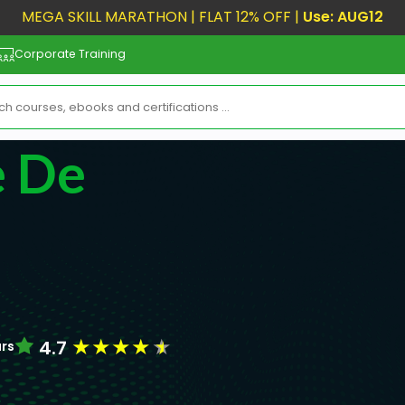
MEGA SKILL MARATHON | FLAT 12% OFF |
Use: AUG12
Corporate Training
e De
★
★
★
★
★
4.7
urs