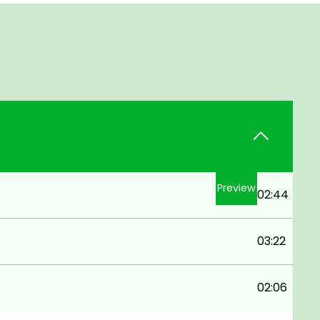
Preview
02:44
03:22
02:06