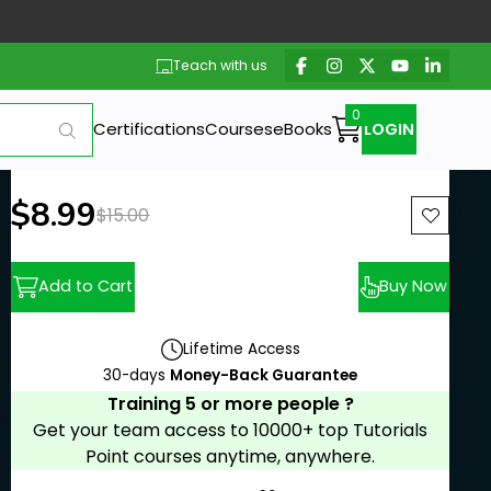
Teach with us
Certifications
Courses
eBooks
LOGIN
New price:
$8.99
Previous price:
$15.00
Add to Cart
Buy Now
Lifetime Access
30-days
Money-Back Guarantee
Training 5 or more people ?
Get your team access to 10000+ top Tutorials
Point courses anytime, anywhere.