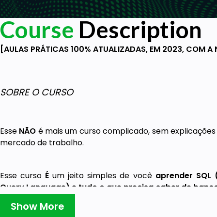
Course
Description
[AULAS PRÁTICAS 100% ATUALIZADAS, EM 2023, COM A
SOBRE O CURSO
Esse
NÃO
é mais um curso complicado, sem explicações 
mercado de trabalho.
Esse curso
É
um jeito simples de você
aprender SQL 
Query Language) e tudo o que precisa saber de banc
até os mais avançados.
Show More