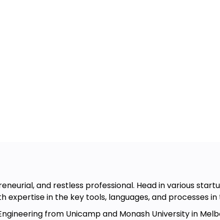
etalhes (Window Functions)
ar esse curso
reneurial, and restless professional. Head in various start
with expertise in the key tools, languages, and processes in 
l Engineering from Unicamp and Monash University in Melbo