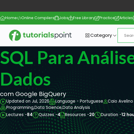
Home
Online Compilers
Jobs
Free Library
Practice
Articles
Category
SQL Para Anális
Dados
com Google BigQuery
Updated on Jul, 2026
Language - Portuguese
Caio Avelino
Programming,
Data Science,
Data Analysis
Lectures -
84
Quizzes -
4
Resources -
20
Duration -
12 ho