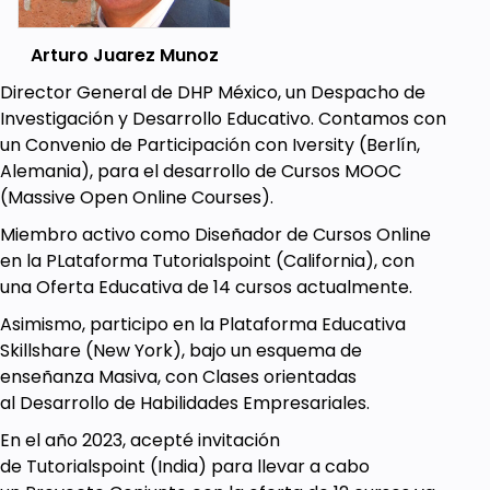
pensamiento correspondientes.
Ilustrar con ejemplos práctico-formativos
Arturo Juarez Munoz
acerca de la metodología ABT.
Director General de DHP México, un Despacho de
Incentivar y promover el desarrollo de la
Investigación y Desarrollo Educativo. Contamos con
inteligencia.
un Convenio de Participación con Iversity (Berlín,
Alemania), para el desarrollo de Cursos MOOC
Prerequisites
(Massive Open Online Courses).
Deseable, no indispensable, mostrar pasión
Miembro activo como Diseñador de Cursos Online
por ejercer su propio Impulso Creativo.
en la PLataforma Tutorialspoint (California), con
una Oferta Educativa de 14 cursos actualmente.
Asimismo, participo en la Plataforma Educativa
Skillshare (New York), bajo un esquema de
enseñanza Masiva, con Clases orientadas
al Desarrollo de Habilidades Empresariales.
En el año 2023, acepté invitación
de Tutorialspoint (India) para llevar a cabo