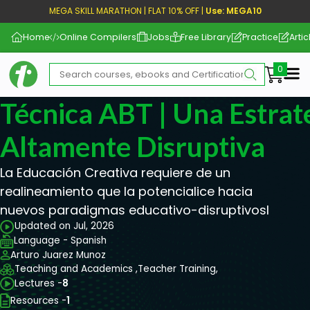
MEGA SKILL MARATHON | FLAT 10% OFF |
Use: MEGA10
Home
Online Compilers
Jobs
Free Library
Practice
Artic
Me
Técnica ABT | Una Estrat
Altamente Disruptiva
La Educación Creativa requiere de un
realineamiento que la potencialice hacia
nuevos paradigmas educativo-disruptivosl
Updated on Jul, 2026
Language - Spanish
Arturo Juarez Munoz
Teaching and Academics ,
Teacher Training,
Lectures -
8
Resources -
1