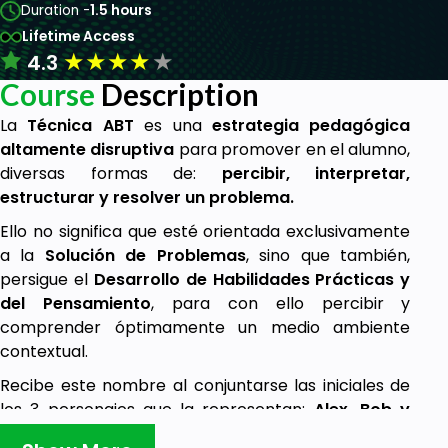
Duration -
1.5 hours
Lifetime Access
★
★
★
★
★
4.3
Course
Description
La
Técnica ABT
es una
estrategia pedagógica
altamente disruptiva
para promover en el alumno,
diversas formas de:
percibir, interpretar,
estructurar y resolver un problema.
Ello no significa que esté orientada exclusivamente
a la
Solución de Problemas
, sino que también,
persigue el
Desarrollo de Habilidades Prácticas y
del Pensamiento
, para con ello percibir y
comprender óptimamente un medio ambiente
contextual.
Recibe este nombre al conjuntarse las iniciales de
los 3 personajes que la representan:
Alex, Bob y
Tom.