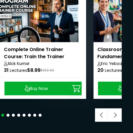
Complete Online Trainer
Classroom M
Course: Train the Trainer
Fundamental
Program
Alok Kumar
Eric Yeboah
31
$8.99
20
$8.9
Lectures
$100.00
Lectures
Buy Now
Buy