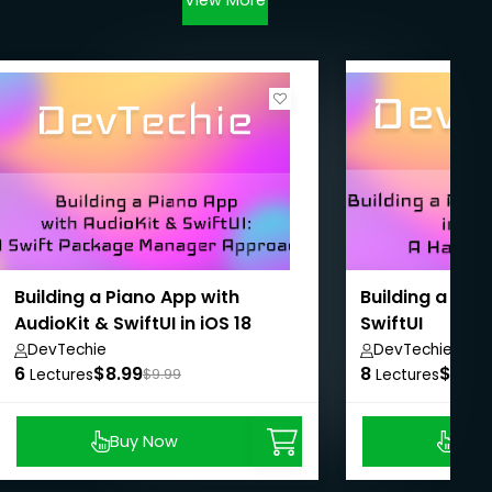
Building a Piano App with
Building a Fir
AudioKit & SwiftUI in iOS 18
SwiftUI
DevTechie
DevTechie
6
$8.99
8
$8.99
Lectures
$9.99
Lectures
Buy Now
Buy