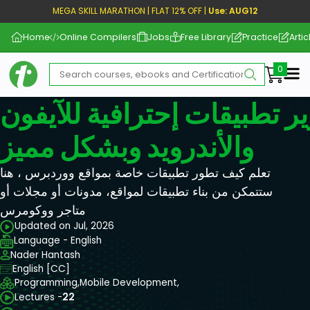
MEGA SKILL MARATHON | FLAT 12% OFF |
Use: AUG12
Home
Online Compilers
Jobs
Free Library
Practice
Artic
Me
ر تطبيقات إحترافية للآيفون
والأندرويد وبشكل مميز
تعلم كيف تطور تطبيقات خاصة بمواقع ووردبرس ، هنا
ستتمكن من بناء تطبيقات لمواقع، مدونات أو مجلات أو
متاجر ووكومرس
Updated on Jul, 2026
Language - English
Nader Hantash
English [CC]
Programming,
Mobile Development,
Lectures -
22