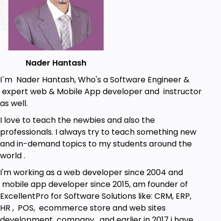
معرفة بأساسيات الويب أب والتطبيقات بشكل صحيح
القدرة على تصدير التطبيق والحصول على ملفات جاهزة
للعمل
معرفة طرق كسب الاموال والربح من خلال بناء
التطبيقات الذكية
بناء تطبيق ذكي يعمل من خلال الآيفون لمواقع ومدونات
Nader Hantash
ووردبرس
I`m Nader Hantash, Who's a Software Engineer &
بناء تطبيق ذكي يعمل من خلال أجهزة أندرويد لمواقع
expert web & Mobile App developer and instructor
ومدونات ووردبرس
as well.
بناء تطبيق ذكي يعمل من خلال الآيفون لمتاجر إلكترونية
I love to teach the newbies and also the
مبنية بنظام ووردبرس و ووكومرس
professionals. I always try to teach something new
بناء تطبيق ذكي يعمل من خلال أجهزة أندرويد لمتاجر
and in-demand topics to my students around the
إلكترونية مبنية بنظام ووردبرس و ووكومرس
world .
Prerequisites
I'm working as a web developer since 2004 and
mobile app developer since 2015, am founder of
إتصال بالإنترت
ExcellentPro for Software Solutions like: CRM, ERP,
جهاز كمبيوتر أو لابتوب للعمل
HR , POS, ecommerce store and web sites
هاتف ذكي لمعاينة التطبيق بشكل عملي
development company , and earlier in 2017 i have