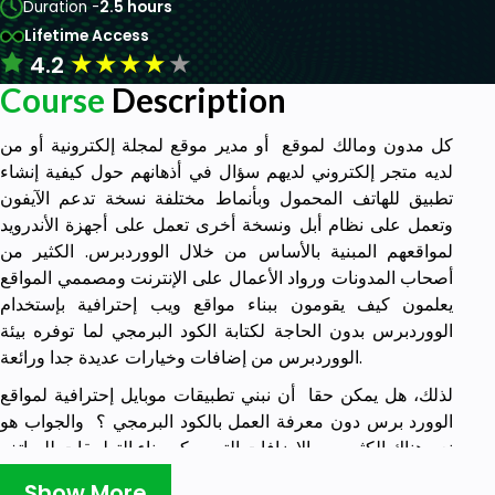
Duration -
2.5 hours
Lifetime Access
★
★
★
★
★
4.2
Course
Description
كل مدون ومالك لموقع أو مدير موقع لمجلة إلكترونية أو من
لديه متجر إلكتروني لديهم سؤال في أذهانهم حول كيفية إنشاء
تطبيق للهاتف المحمول وبأنماط مختلفة نسخة تدعم الآيفون
وتعمل على نظام أبل ونسخة أخرى تعمل على أجهزة الأندرويد
لمواقعهم المبنية بالأساس من خلال الووردبرس. الكثير من
أصحاب المدونات ورواد الأعمال على الإنترنت ومصممي المواقع
يعلمون كيف يقومون ببناء مواقع ويب إحترافية بإستخدام
الووردبرس بدون الحاجة لكتابة الكود البرمجي لما توفره بيئة
الووردبرس من إضافات وخيارات عديدة جدا ورائعة.
لذلك، هل يمكن حقا أن نبني تطبيقات موبايل إحترافية لمواقع
الوورد برس دون معرفة العمل بالكود البرمجي ؟ والجواب هو
نعم.هناك الكثير من الإضافات التي يمكن بناء التطبيقات للهواتف
الذكية لمواقع الووردبرس ونحن هنا في هذه الدورة سنوضح كل
Show More