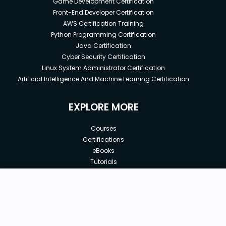
Game Development Certification
Front-End Developer Certification
AWS Certification Training
Python Programming Certification
Java Certification
Cyber Security Certification
Linux System Administrator Certification
Artificial Intelligence And Machine Learning Certification
EXPLORE MORE
Courses
Certifications
eBooks
Tutorials
Annual Membership
Affiliates
Free
Free Courses
Enroll Course
Corporate Training
Teach with us