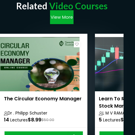
Related
Video Courses
View More
The Circular Economy Manager
Learn To Recov
Stock Market 
Harvesting
Dr . Philipp Schuster
L M V RAMAMUR
14
$8.99
5
$8.99
Lectures
$50.00
Lectures