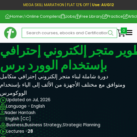
MEGA SKILL MARATHON | FLAT 12% OFF |
Use: AUG12
Home
Online Compilers
Jobs
Free Library
Practice
Artic
Me
طوير متجر إلكتروني إحترافي
بإستخدام الوورد برس
دورة شاملة لبناء متجر إلكتروني إحترافي متكامل
ومتوافق مع مختلف الأجهزة من الألف إلى الياء بإستخدام
الووكومرس
Updated on Jul, 2026
Language - English
Nader Hantash
English [CC]
Business,
Business Strategy,
Strategic Planning
Lectures -
28