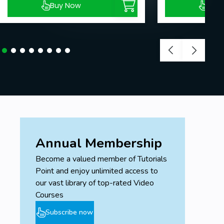
Buy Now
Buy
Annual Membership
Become a valued member of Tutorials
Point and enjoy unlimited access to
our vast library of top-rated Video
Courses
Subscribe now