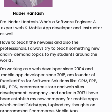
القدرة على إضافة عدة طرق للدفع بالموقع
Nader Hantash
القدرة على إدارة وتخصيص الصفحات والقوائم بالموقع
I`m Nader Hantash, Who's a Software Engineer &
القدرة على إدارة نظام المبيعات بالمتجر
expert web & Mobile App developer and instructor
القدرة على تخصص القائمة الجانبية بالمتجر للصفحة
as well.
الرئيسية
I love to teach the newbies and also the
القدرة على اضافة عروض خاصه على منتجات محدده
professionals. I always try to teach something new
وانشاء عروض
and in-demand topics to my students around the
world .
القدرة على انشاء كوبونات خصم على المنتجات بالمتجر
I'm working as a web developer since 2004 and
القدرة على إنشاء وإدارة التقارير بالمتجر
mobile app developer since 2015, am founder of
القدرة على تخصيص وإدارة مكونات المتجر الأساسية
ExcellentPro for Software Solutions like: CRM, ERP,
القدرة على إنشاء متجر حقيقي 100 بالمئة وفعال
HR , POS, ecommerce store and web sites
development company , and earlier in 2017 i have
been establish my new company for mobile apps
Prerequisites
which called GridsApps, I upload my thoughts on
programming, Ecommerce, Mobile App
جهاز كمبيوتر