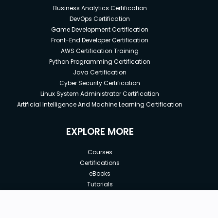
Business Analytics Certification
DevOps Certification
Game Development Certification
Front-End Developer Certification
AWS Certification Training
Python Programming Certification
Java Certification
Cyber Security Certification
Linux System Administrator Certification
Artificial Intelligence And Machine Learning Certification
EXPLORE MORE
Courses
Certifications
eBooks
Tutorials
Annual Membership
Affiliates
New price:
$8.99
Buy Now
Free Courses