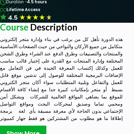
Duration -
4.5 hours
Lifetime Access
★
★
★
★
★
4.5
Course
Description
هذه الدورة تأهل كل من برغب في بناء وإدارة متجر إلكتروني
متكامل من جميع الأركان والنواحي من حيث الصفحات الأساسية
والمنتجات والتصنيفات وطرق الدفع عند الشراء وطرق الشحن
المختلفة وإدارة المنتجات مع القدرة على إختيار قالب مناسب
للعمل وكذلك إكتساب المعرفة الجيدة في فن التعامل مع
الإضافات البرمجية المختلفة للوصول إلى تدشين موقع قابل
للعمل والتفاعل وتلبية المتطلبات سواء أكان متجر الكتروني
بسيط أو متجر بإمكانيات كبيرة جدا مع إنشاء كافة الأقسام
للموقع بما يضاهي المواقع العالمية للشركات وبشكل آمن
ومحمي تماما وصديق لمحركات البحث ومواقع التواصل
الإجتماعي بدون الحاجة لأي معرفة مسبقة بأي لغة برمجة
إطلاقا ما هو مطلوب من المشتركين هو فقط جهاز كمبيوتر
متصل بالإنترنت . هذه الدورة تبدأ معكم رحلة إحتراف تطوير
المتاجر الإلكترونية وهي مقسمة الى خمسة وحدات وسته
Show More