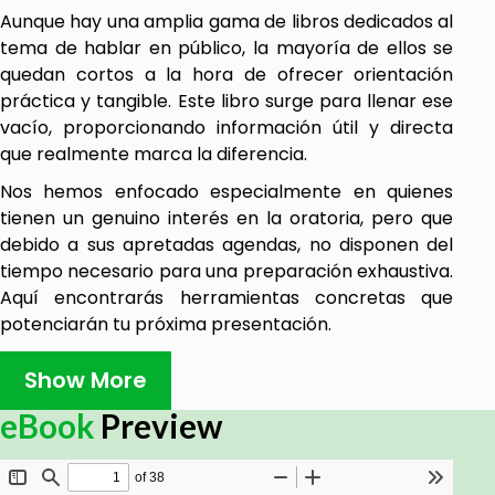
Aunque hay una amplia gama de libros dedicados al
tema de hablar en público, la mayoría de ellos se
quedan cortos a la hora de ofrecer orientación
práctica y tangible. Este libro surge para llenar ese
vacío, proporcionando información útil y directa
que realmente marca la diferencia.
Nos hemos enfocado especialmente en quienes
tienen un genuino interés en la oratoria, pero que
debido a sus apretadas agendas, no disponen del
tiempo necesario para una preparación exhaustiva.
Aquí encontrarás herramientas concretas que
potenciarán tu próxima presentación.
Este libro desmitifica la jerga técnica relacionada
Show More
con la oratoria, presentándola de una forma
accesible para ayudarte a evolucionar como
eBook
Preview
comunicador efectivo.
En un mundo inundado de opiniones—muchas de