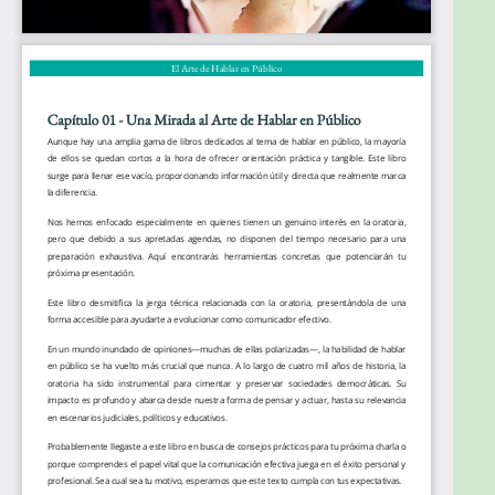
como académicos, médicos y empresarios. A
menudo, enfrentamos nerviosismo, palmas
sudadas, tartamudeo y el fenómeno de "tener la
palabra en la punta de la lengua", problemas que
complican la comunicación efectiva y disminuyen la
calidad de la interacción con la audiencia.
Goals
Probablemente llegaste a este libro en busca de
consejos prácticos para tu próxima charla o porque
comprendes el papel vital que la comunicación
efectiva juega en el éxito personal y profesional.
Sea cual sea tu motivo, esperamos que este texto
cumpla con tus expectativas.