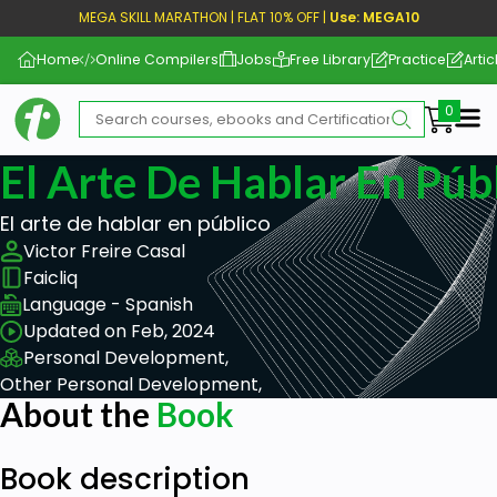
MEGA SKILL MARATHON | FLAT 10% OFF |
Use: MEGA10
Home
Online Compilers
Jobs
Free Library
Practice
Artic
Me
El Arte De Hablar En Púb
El arte de hablar en público
Victor Freire Casal
Faicliq
Language - Spanish
Updated on Feb, 2024
Personal Development,
Other Personal Development,
About the
Book
Book description