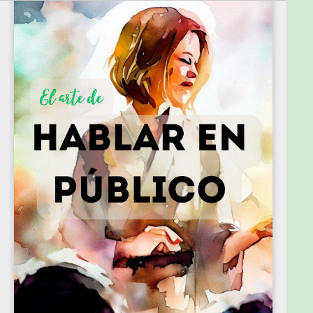
ellas polarizadas—, la habilidad de hablar en público
se ha vuelto más crucial que nunca. A lo largo de
cuatro mil años de historia, la oratoria ha sido
instrumental para cimentar y preservar sociedades
democráticas. Su impacto es profundo y abarca
desde nuestra forma de pensar y actuar, hasta su
relevancia en escenarios judiciales, políticos y
educativos.
Probablemente llegaste a este libro en busca de
consejos prácticos para tu próxima charla o porque
comprendes el papel vital que la comunicación
efectiva juega en el éxito personal y profesional.
Sea cual sea tu motivo, esperamos que este texto
cumpla con tus expectativas.
Hablar en público puede convertirse en un
obstáculo considerable e incluso en un motivo de
vergüenza, no solo para la persona promedio sino
también para individuos altamente cualificados